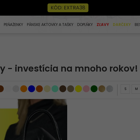
KÓD: EXTRA38
PEŇAŽENKY
PÁNSKE AKTOVKY A TAŠKY
DOPLŇKY
ZĽAVY
DARČEKY
BE
y - investícia na mnoho rokov!
S
M