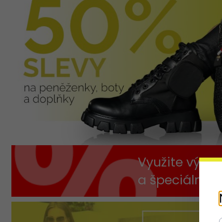
Využite výpre
a špeciálne 