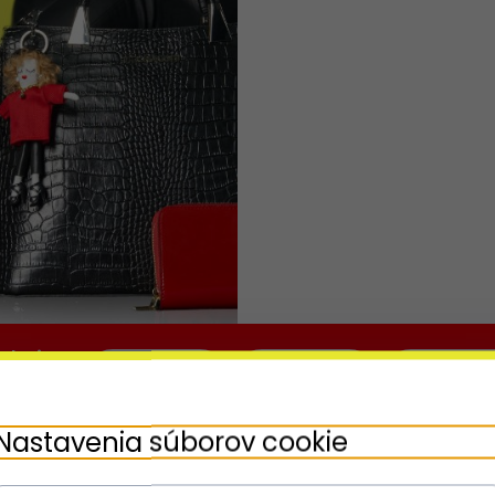
daj
OD 20%
OD 30%
OD 40%
ponuky
Nastavenia súborov cookie