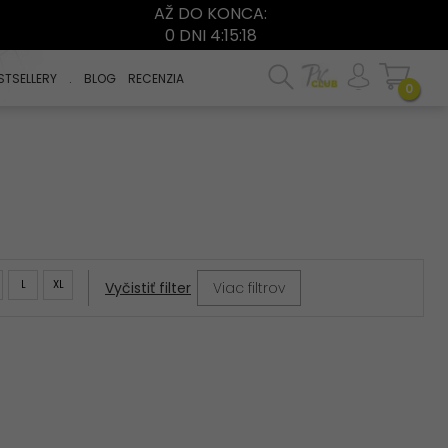
AŽ DO KONCA:
0 DNI 4:15:17
STSELLERY
.
BLOG
RECENZIA
0
L
XL
Viac filtrov
Vyčistiť filter