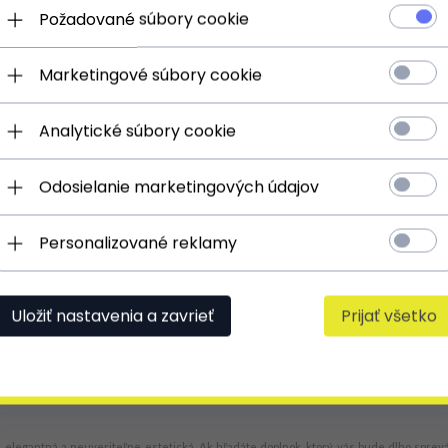
Požadované súbory cookie
Marketingové súbory cookie
Analytické súbory cookie
Odosielanie marketingových údajov
Personalizované reklamy
Uložiť nastavenia a zavrieť
Prijať všetko
dziesz mógł ograniczyć wyniki wyszukiwania korzystając z zaawa
k, elegantná a neuveriteľne estetická. Ak hľadáte doplnok, ktorý vás bude dlho sprev