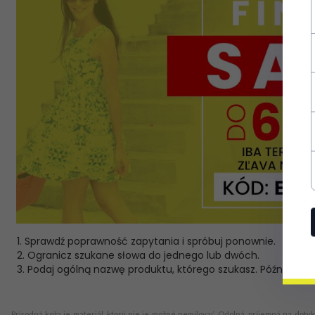
1. Sprawdź poprawność zapytania i spróbuj ponownie.
2. Ogranicz szukane słowa do jednego lub dwóch.
3. Podaj ogólną nazwę produktu, którego szukasz. Później bę
Prírodná koža je materiál, ktorý nie je možné nemilovať. Odolná, príjemná na doty