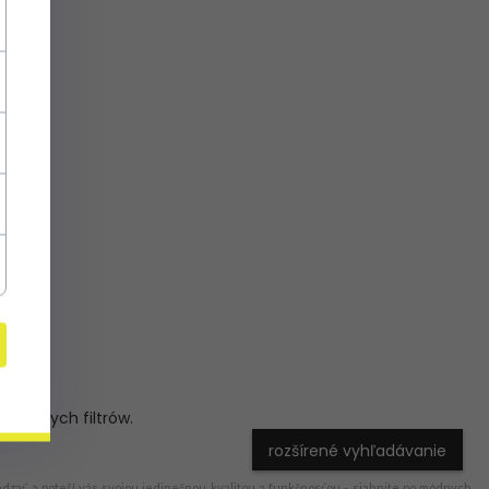
nsowanych filtrów.
rozšírené vyhľadávanie
ádzať a poteší vás svojou jedinečnou kvalitou a funkčnosťou - siahnite po módnych