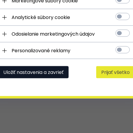
Marketingové súbory cookie
» Užite si zážitok z nakupovania «
Analytické súbory cookie
Odosielanie marketingových údajov
Personalizované reklamy
Uložiť nastavenia a zavrieť
Prijať všetko