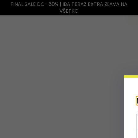
FINAL SALE DO -60% | IBA TERAZ EXTRA ZĽAVA NA
VŠETKO