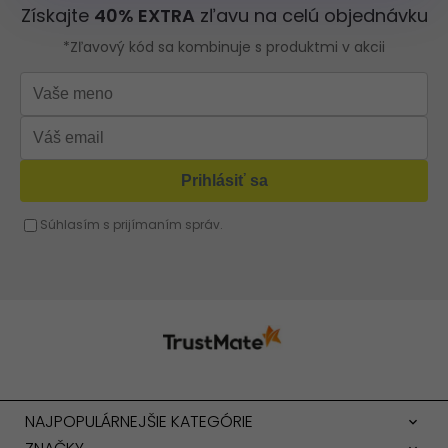
nájdete elegantné kožené peňaženky v mnohých veľkostiach, farbách a štýloch.
Uprednostňujete verziu so zipsom, s ušným drôtom alebo so západkou? Hľadáte
model s množstvom slotov na karty? Na stránke PaniKabelkova.sk nie je nič
nemožné. Ak to chcete zistiť, stačí listovať v katalógu. Úlohu si môžete uľahčiť
pomocou vyhľadávacích filtrov. Je to naozaj také jednoduché. Všetky dámske
peňaženky v našej ponuke pochádzajú od spoľahlivých výrobcov. Jedná sa o
produkty, ktoré kombinujú kvalitné spracovanie a módny dizajn - skrátka splnia
vaše očakávania. Jedná sa o doplnky šité na mieru potrebám módnych a
moderných žien, ktoré vedia, čo chcú. Dôverujte našim skúsenostiam a siahnite
po starostlivo vybraných peňaženkách. Ak uvedieme výhody našich dámskych
peňaženiek (kože), nemožno nespomenúť ešte jeden faktor ovplyvňujúci ich
obľúbenosť - nízku cenu. Lacné dámske peňaženky z našej ponuky sú najlepším
dôkazom toho, že nekompromisný štandard a atraktívna cena môžu ísť ruka v
ruke.
Dámske peňaženky - prírodná alebo
ekologická koža
Aj napriek meniacej sa móde sú dámske kožené peňaženky stále módnym
doplnkom, ktorý najelegantnejšie dámy hrdo nosia v kabelkách . A niet divu -
prírodná koža je luxusný, bezchybne prezentovaný materiál s vynikajúcou
odolnosťou. Peňaženka sa používa denne. Zakaždým, keď chcete vytiahnuť
platobnú kartu, dať niekomu svoju vizitku alebo zaplatiť za parkovanie, musíte ju
vytiahnuť z kabelky, otvoriť a zavrieť. Navyše pri nosení peňaženky v kabelke
NAJPOPULÁRNEJŠIE KATEGÓRIE
alebo batohu nie je ťažké ju poškriabať alebo poškodiť. Výberom modelu z kože si
môžete byť istí, že si príslušenstvo zachová svoj bezchybný stav aj napriek