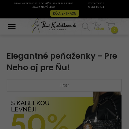
FINAL WEEKEND SALE DO -60% | IBA TERAZ EXTRA
AŽ DO KONCA:
ZĽAVA NA VŠETKO
0 DNI 4:31:33
KÓD: EXTRA35
0
Elegantné peňaženky - Pre
Neho aj pre Ňu!
Filter
Filtrovanie: