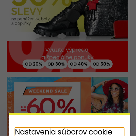
Viac filtrov
Vyčistiť filter
Využite výpredaj
a špeciálne ponuky
OD 20%
OD 30%
OD 40%
OD 50%
Nastavenia súborov cookie