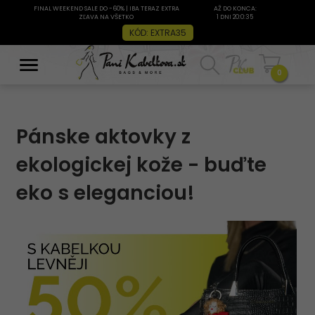
FINAL WEEKEND SALE DO -60% | IBA TERAZ EXTRA
AŽ DO KONCA:
ZĽAVA NA VŠETKO
1 DNI 20:0:35
KÓD: EXTRA35
0
Pánske aktovky z
ekologickej kože - buďte
eko s eleganciou!