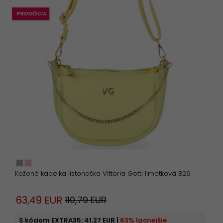
PROMÓCIA
Kožené kabelka listonoška Vittoria Gotti limetková B26
63,
49
EUR
110,79 EUR
S kódom EXTRA35:
41.27 EUR
|
63% lacnejšie