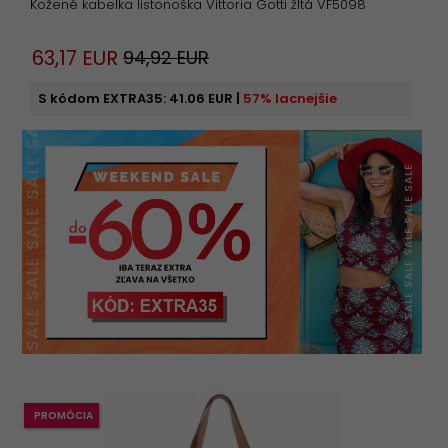
Kožené kabelka listonoška Vittoria Gotti žltá VF5098
63,
17
EUR
94,92 EUR
S kódom EXTRA35:
41.06 EUR
|
57% lacnejšie
PROMÓCIA