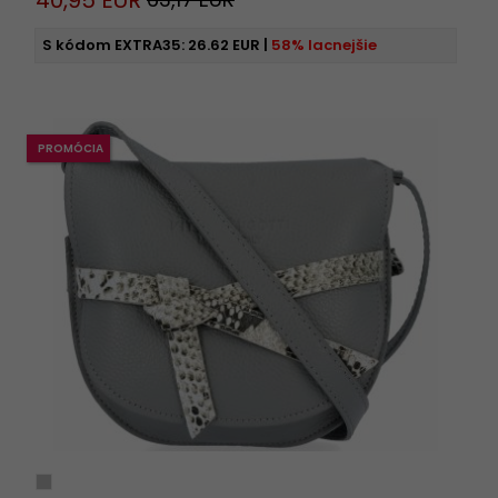
40,
95
EUR
S kódom EXTRA35:
26.62 EUR
|
58% lacnejšie
PROMÓCIA