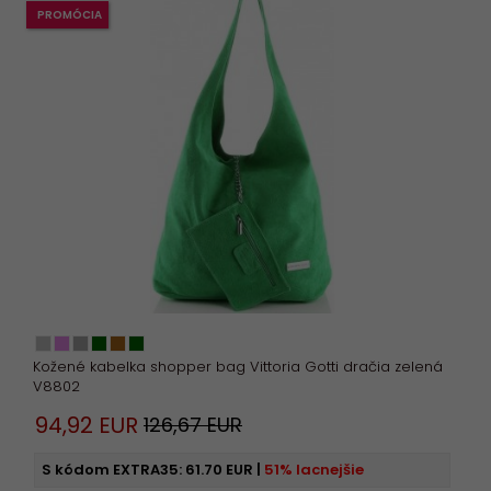
PROMÓCIA
Kožené kabelka shopper bag Vittoria Gotti dračia zelená
V8802
94,
92
EUR
126,67 EUR
S kódom EXTRA35:
61.70 EUR
|
51% lacnejšie