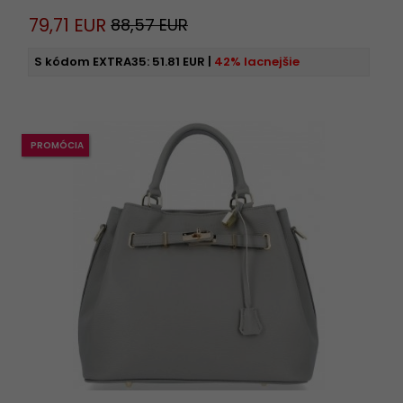
79,
71
EUR
88,57 EUR
S kódom EXTRA35:
51.81 EUR
|
42% lacnejšie
PROMÓCIA