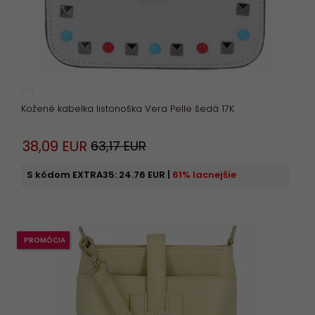
Kožené kabelka listonoška Vera Pelle šedá 17K
38,
09
EUR
63,17 EUR
S kódom EXTRA35:
24.76 EUR
|
61% lacnejšie
PROMÓCIA