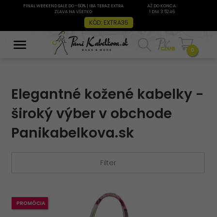
FINAL WEEKEND SALE DO -60% | IBA TERAZ EXTRA
AŽ DO KONCA:
ZĽAVA NA VŠETKO
1 DNI 3:52:45
KÓD: EXTRA35
0
Elegantné kožené kabelky -
široký výber v obchode
Panikabelkova.sk
Filter
Filtrovanie:
PROMÓCIA