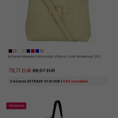
Kožené kabelka listonoška Vittoria Gotti limetková 202
79,
71
EUR
88,57 EUR
S kódom EXTRA35:
51.81 EUR
|
42% lacnejšie
PROMÓCIA