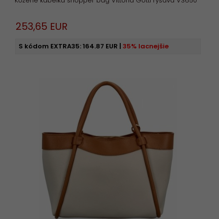
Kožené kabelka shopper bag Vittoria Gotti ryšavá V3650
253,
65
EUR
S kódom EXTRA35:
164.87 EUR
|
35% lacnejšie