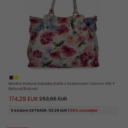
S
M
L
XL
Viac filtrov
Vyčistiť filter
Módna Kožená Kabelka Kufrík s Kvetinovým Vzorom 515-F
Béžová/Ružová
174,
29
EUR
253,65 EUR
S kódom EXTRA35:
113.29 EUR
|
55% lacnejšie