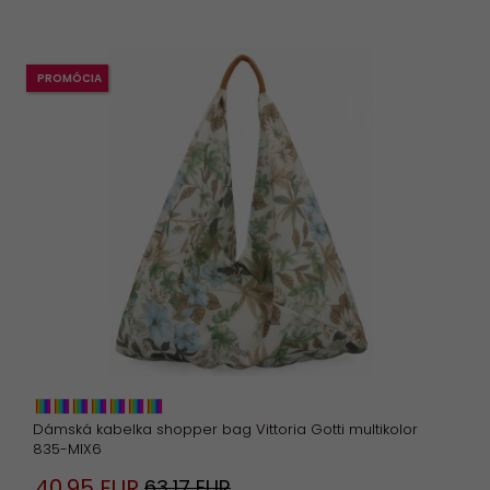
PROMÓCIA
Dámská kabelka shopper bag Vittoria Gotti multikolor
835-MIX6
40,
95
EUR
63,17 EUR