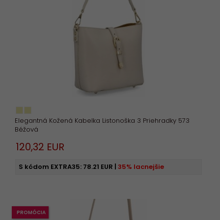
Elegantná Kožená Kabelka Listonoška 3 Priehradky 573
Béžová
120,
32
EUR
S kódom EXTRA35:
78.21 EUR
|
35% lacnejšie
PROMÓCIA