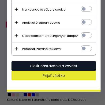
S kódom EXTRA35:
51.38 EUR
|
46% lacnejšie
Marketingové súbory cookie
Analytické súbory cookie
PROMÓCIA
Odosielanie marketingových údajov
Personalizované reklamy
Uložiť nastavenia a zavrieť
Prijať všetko
Kožené kabelka listonoška Vittoria Gotti béžová 202