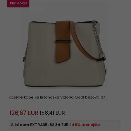
PROMÓCIA
Kožené kabelka listonoška Vittoria Gotti béžová 671
126,
67
EUR
158,41 EUR
S kódom EXTRA35:
82.34 EUR
|
48% lacnejšie