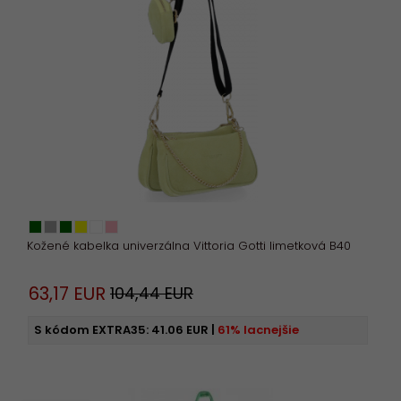
Kožené kabelka univerzálna Vittoria Gotti limetková B40
63,
17
EUR
104,44 EUR
S kódom EXTRA35:
41.06 EUR
|
61% lacnejšie