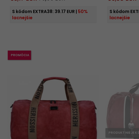
S kódom EXTRA38:
39.17 EUR
|
50%
S kódom EXT
lacnejšie
lacnejšie
PROMÓCIA
PRODUKT NIE JE K 