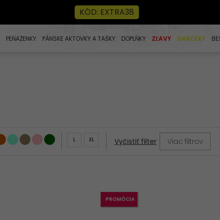
KÓD: EXTRA38
PEŇAŽENKY
PÁNSKE AKTOVKY A TAŠKY
DOPLŇKY
ZĽAVY
DARČEKY
BE
L
XL
Viac filtrov
Vyčistiť filter
PROMÓCIA