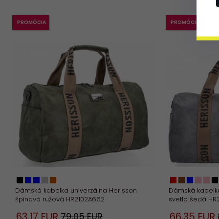
PROMÓCIA
PROMÓCIA
Dámská kabelka univerzálna Herisson
Dámská kabelka
špinavá ružová HR2102A662
svetlo šedá HR
63,
17
EUR
66,
35
EUR
79,05 EUR