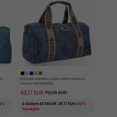
on
Dámská kabelka univerzálna Herisson
modrá HR2102A662
63,
17
EUR
79,05 EUR
5%
S kódom EXTRA38:
39.17 EUR
|
50%
lacnejšie