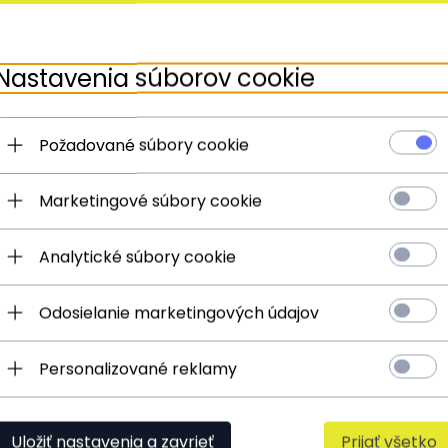
Nastavenia súborov cookie
 univerzálna Herisson
Dámská kabelka univerzálna Heriss
A662
hnedá HR2202A661
Požadované súbory cookie
66,
35
EUR
9,05 EUR
85,40 EUR
Marketingové súbory cookie
RA38:
39.17 EUR
|
50%
S kódom EXTRA38:
41.14 EUR
|
5
lacnejšie
Analytické súbory cookie
Odosielanie marketingových údajov
CNEJŠIE
ZISTIŤ VIAC
Personalizované reklamy
Uložiť nastavenia a zavrieť
Prijať všetko