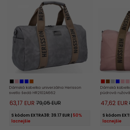
Dámská kabelka univerzálna Herisson
Dámská kabelka
svetlo šedá HR2102A662
púdrová ružov
63,
17
EUR
47,
62
EUR
79,05 EUR
S kódom EXTRA38:
39.17 EUR
|
50%
S kódom EXT
lacnejšie
lacnejšie