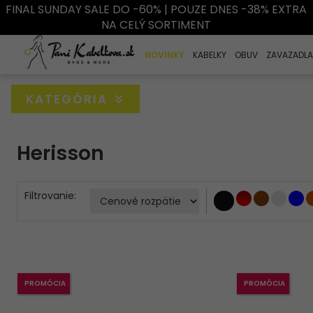
FINAL SUNDAY SALE DO -60% | POUZE DNES -38% EXTRA
NA CELÝ SORTIMENT
NOVINKY
KABELKY
OBUV
ZAVAZADLA
KATEGÓRIA
Herisson
Filtrovanie:
PROMÓCIA
PROMÓCIA