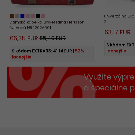
univerzálna D
2
Dámská kabelka univerzálna Herisson
červená HR2202A661
63,
17
EUR
66,
35
EUR
85,40 EUR
S kódom EXT
S kódom EXTRA38:
41.14 EUR
|
52%
lacnejšie
lacnejšie
Využite výpre
a špeciálne 