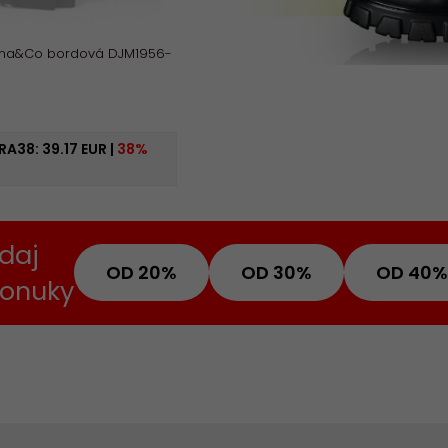
iana&Co bordová DJM1956-
RA38:
39.17 EUR
|
38%
daj
OD 20%
OD 30%
OD 40%
ponuky