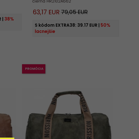
čierna HR2102A662
63,
17
EUR
79,05 EUR
R
|
38%
S kódom EXTRA38:
39.17 EUR
|
50%
lacnejšie
PROMÓCIA