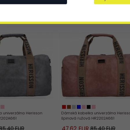
PROMÓCIA
 univerzálna Herisson
Dámská kabelka univerzálna Heriss
2202A661
špinavá ružová HR2202A661
47,
62
EUR
85,40 EUR
85,40 EUR