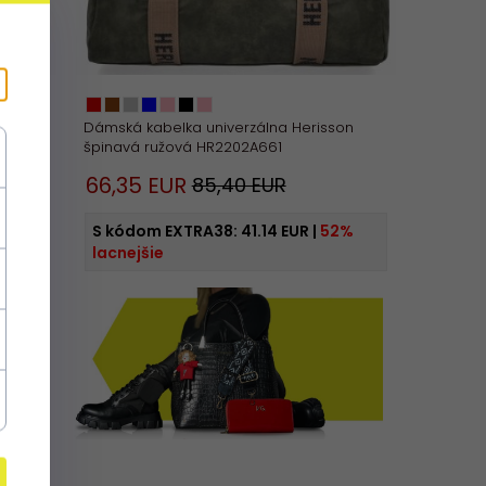
on
Dámská kabelka univerzálna Herisson
špinavá ružová HR2202A661
66,
35
EUR
85,40 EUR
2%
S kódom EXTRA38:
41.14 EUR
|
52%
lacnejšie