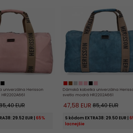
 univerzálna Herisson
Dámská kabelka univerzálna Heriss
á HR2202A661
svetlo modrá HR2202A661
47,
58
EUR
85,40 EUR
85,40 EUR
RA38:
29.52 EUR
|
65%
S kódom EXTRA38:
29.50 EUR
|
6
lacnejšie