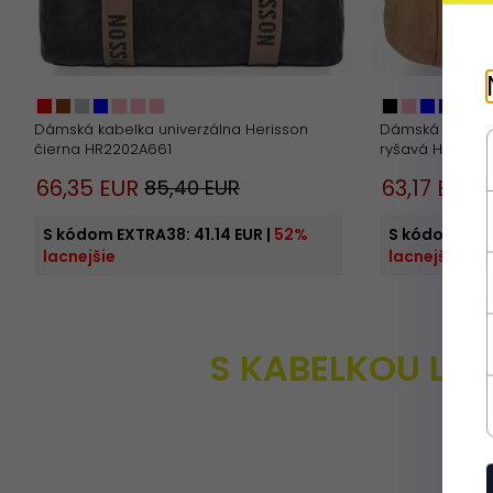
Dámská kabelka univerzálna Herisson
Dámská kabelka
čierna HR2202A661
ryšavá HR2102
66,
35
EUR
63,
17
EUR
85,40 EUR
7
S kódom EXTRA38:
41.14 EUR
|
52%
S kódom EXT
lacnejšie
lacnejšie
S KABELKOU LA