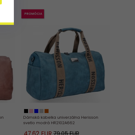
PROMÓCIA
on
Dámská kabelka univerzálna Herisson
svetlo modrá HR2102A662
47,
62
EUR
79,05 EUR