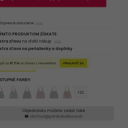
xpresné doručenie
viac
Objednávku můžete zadat také
obchod@panikabelkova.sk