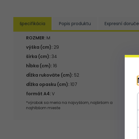
špecifikácia
Popis produktu
Expresní doruče
ROZMER:
M
výška (cm):
29
šírka (cm):
34
hĺbka (cm):
16
dĺžka rukoväte (cm):
52
dĺžka opasku (cm):
107
formát A4:
V
*výrobok sa meria na najvyššom, najširšom a
najhlbšom mieste