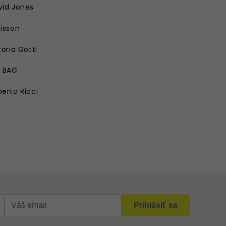
vid Jones
isson
toria Gotti
E BAG
erto Ricci