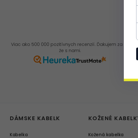
Viac ako 500 000 pozitívnych recenzií. Ďakujem za to,
že s nami.
DÁMSKE KABELK
KOŽENÉ KABELK
Kabelka
Kožená kabelka