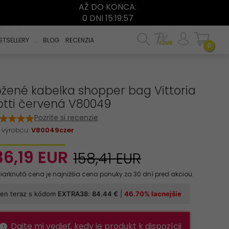
AŽ DO KONCA:
0 DNI 15:19:57
STSELLERY
.
BLOG
RECENZIA
0
žené kabelka shopper bag Vittoria
otti červená V80049
Pozrite si recenzie
 výrobcu:
V80049czer
36,
19
EUR
158,41 EUR
Dajte mi vedieť, kedy je produkt k dispozícii