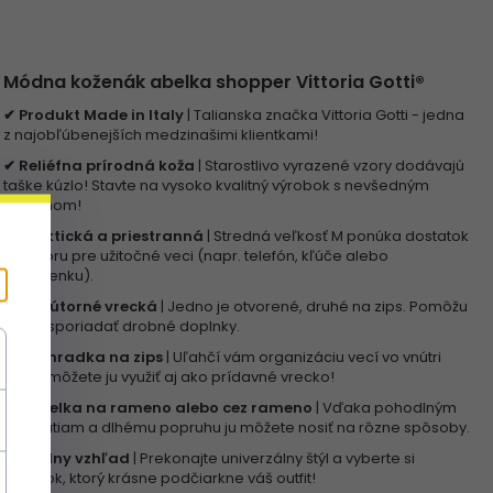
Módna koženák abelka shopper Vittoria Gotti®
✔ Produkt Made in Italy
| Talianska značka Vittoria Gotti - jedna
z najobľúbenejších medzinašimi klientkami!
✔ Reliéfna prírodná koža
| Starostlivo vyrazené vzory dodávajú
taške kúzlo! Stavte na vysoko kvalitný výrobok s nevšedným
designom!
✔ Praktická a priestranná
| Stredná veľkosť M ponúka dostatok
priestoru pre užitočné veci (napr. telefón, kľúče alebo
peňaženku).
✔ 2 vnútorné vrecká
| Jedno je otvorené, druhé na zips. Pomôžu
vám usporiadať drobné doplnky.
✔ Priehradka na zips
| Uľahčí vám organizáciu vecí vo vnútri
tašky, môžete ju využiť aj ako prídavné vrecko!
✔ Kabelka na rameno alebo cez rameno
| Vďaka pohodlným
rukovätiam a dlhému popruhu ju môžete nosiť na rôzne spôsoby.
✔ Módny vzhľad
| Prekonajte univerzálny štýl a vyberte si
doplnok, ktorý krásne podčiarkne váš outfit!