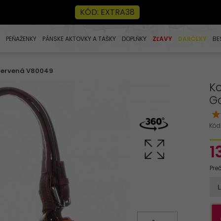
KÓD: EXTRA38
PEŇAŽENKY
PÁNSKE AKTOVKY A TAŠKY
DOPLŇKY
ZĽAVY
DARČEKY
BE
 červená V80049
Ko
G
Kód
1