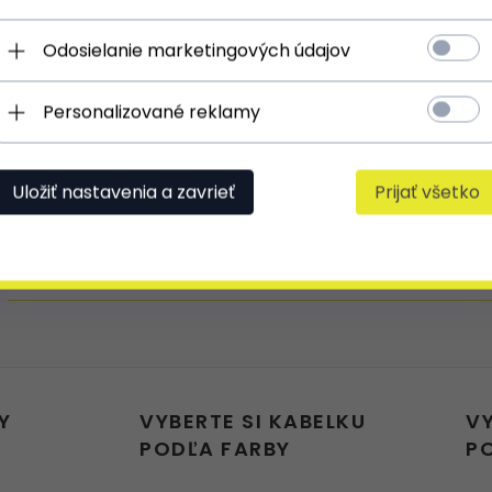
Odosielanie marketingových údajov
super
Personalizované reklamy
Prostě úžasná!!
Uložiť nastavenia a zavrieť
Prijať všetko
Výrobek používám stejně jako všechny j
to proto, aby se nestalo, že by kabelku
absolutně žádných připomínek
Y
VYBERTE SI KABELKU
V
PODĽA FARBY
P