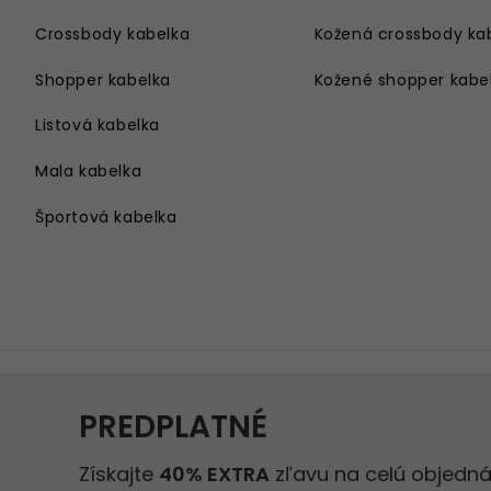
Crossbody kabelka
Kožená crossbody ka
Shopper kabelka
Kožené shopper kabe
Listová kabelka
Mala kabelka
Športová kabelka
Kabelka cez rameno
Velka kabelka
Kabelka na rameno
Damsky batoh
Kabelka s retiazkou