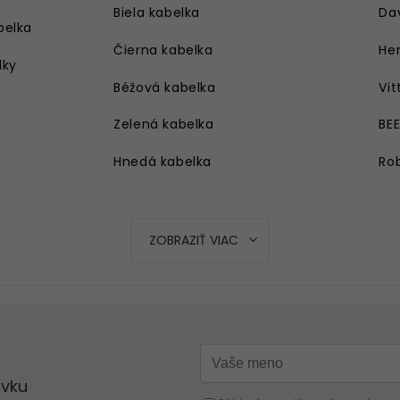
Biela kabelka
Da
belka
Čierna kabelka
Her
lky
Béžová kabelka
Vit
Zelená kabelka
BE
Hnedá kabelka
Rob
Strieborná kabelka
Ružová kabelka
ZOBRAZIŤ VIAC
Modrá kabelka
Oranžová kabelka
Strieborná kabelka
Červená kabelka