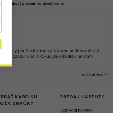
✔ Značkový produkt za skvelú cenu!
iné ženy používají kabelky. Nikomu nedoporučuji. A
 měla každá druhá ;) Pokud jde o kvalitu, nemám
zobraziť viac >>
YBRAŤ KABELKU
PREDAJ KABELIEK
ODĽA ZNAČKY
Vypredaj kabelky