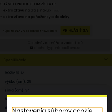
Objednávku můžete zadat také
obchod@panikabelkova.sk
Špecifikácia
ROZMER:
M
výška (cm):
29
šírka (cm):
34
hĺbka (cm):
16
dĺžka rukoväte (cm):
52
Nastavenia súborov cookie