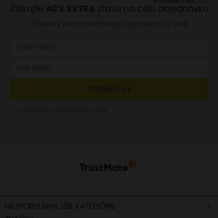
EUR
Damsky batoh
miesto
Modrá kabelka
Kabelka s retiazkou
Oranžová kabelka
Strieborná kabelka
Červená kabelka
Žltá kabelka
Fuchsiová kabelka
NAJPOPULÁRNEJŠIE KATEGÓRIE