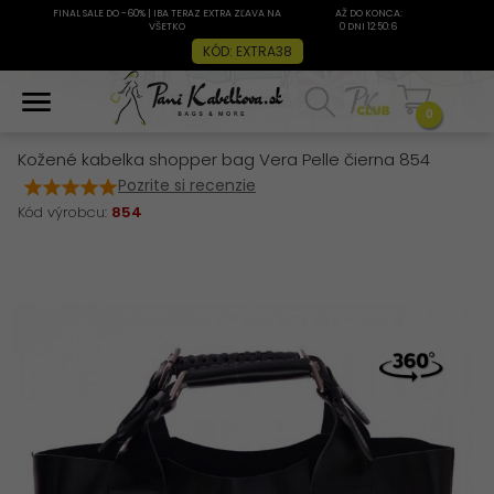
FINAL SALE DO -60% | IBA TERAZ EXTRA ZĽAVA NA
AŽ DO KONCA:
VŠETKO
0 DNI 12:50:6
KÓD: EXTRA38
0
Kožené kabelka shopper bag Vera Pelle čierna 854
Pozrite si recenzie
Kód výrobcu:
854