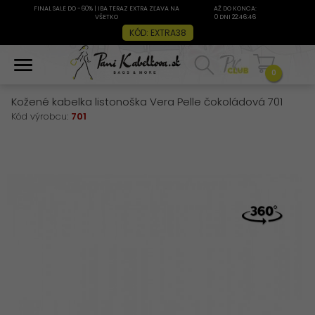
FINAL SALE DO -60% | IBA TERAZ EXTRA ZĽAVA NA
AŽ DO KONCA:
VŠETKO
0 DNI 22:46:46
KÓD: EXTRA38
0
Kožené kabelka listonoška Vera Pelle čokoládová 701
Kód výrobcu:
701