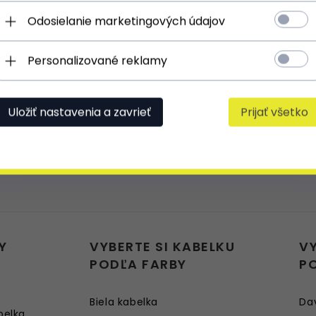
Odosielanie marketingových údajov
Kabelka je maličká, ale krásná, pěkně u
Personalizované reklamy
superkrásná vůně pravé kůže
Uložiť nastavenia a zavrieť
Prijať všetko
Y
VYBERTE SI KABELKU
V
PODĽA FARBY
P
Biela kabelka
Da
belka