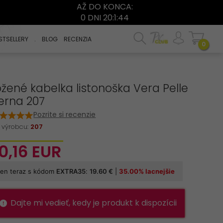
AŽ DO KONCA:
0 DNI 20:1:43
STSELLERY
.
BLOG
RECENZIA
0
žené kabelka listonoška Vera Pelle
erna 207
Pozrite si recenzie
 výrobcu:
207
0,
16
EUR
Dajte mi vedieť, kedy je produkt k dispozícii