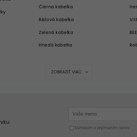
Čierna kabelka
Her
lky
Béžová kabelka
Vit
Zelená kabelka
BE
Hnedá kabelka
Rob
Strieborná kabelka
Ružová kabelka
ZOBRAZIŤ VIAC
Modrá kabelka
Oranžová kabelka
Strieborná kabelka
Červená kabelka
Žltá kabelka