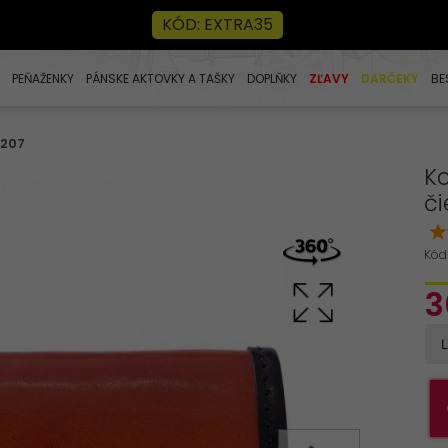
KÓD: EXTRA35
PEŇAŽENKY
PÁNSKE AKTOVKY A TAŠKY
DOPLŇKY
ZĽAVY
DARČEKY
BE
 207
Ko
či
Kód
3