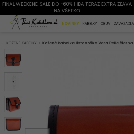
FINAL WEEKEND SALE DO -60% | IBA TERAZ EXTRA ZĽAVA
NA VŠETKO
NOVINKY
KABELKY
OBUV
ZAVAZADLA
KOŽENÉ KABELKY
Kožené kabelka listonoška Vera Pelle čierna