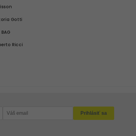
isson
toria Gotti
E BAG
erto Ricci