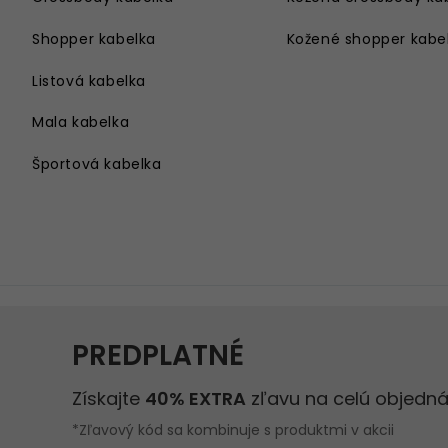
Shopper kabelka
Kožené shopper kabe
Listová kabelka
Mala kabelka
Športová kabelka
Kabelka cez rameno
Velka kabelka
Kabelka na rameno
Damsky batoh
Kabelka s retiazkou