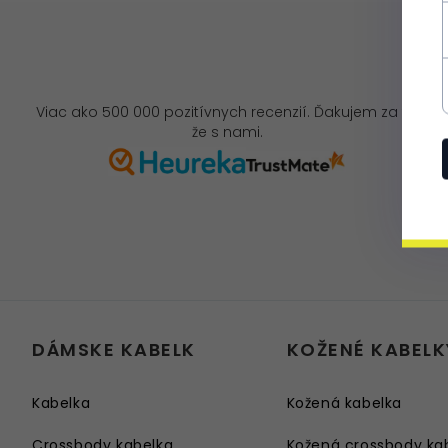
Viac ako 500 000 pozitívnych recenzií. Ďakujem za to,
že s nami.
DÁMSKE KABELK
KOŽENÉ KABELK
Kabelka
Kožená kabelka
Crossbody kabelka
Kožená crossbody ka