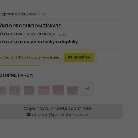
xpresné doručenie
viac
Objednávku můžete zadat také
obchod@panikabelkova.sk