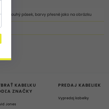
šitá, dlouhý pásek, barvy přesně jako na obrázku
YBRAŤ KABELKU
PREDAJ KABELIEK
ODĽA ZNAČKY
Vypredaj kabelky
vid Jones