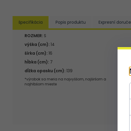
špecifikácia
Popis produktu
Expresní doruče
ROZMER:
S
výška (cm):
14
šírka (cm):
16
hĺbka (cm):
7
dĺžka opasku (cm):
139
*výrobok sa meria na najvyššom, najširšom a
najhlbšom mieste