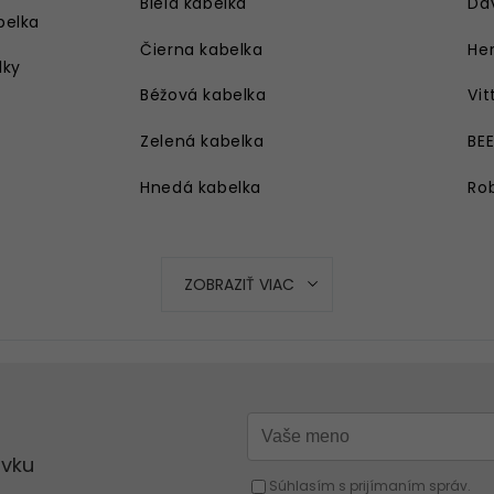
Biela kabelka
Da
belka
Čierna kabelka
Her
lky
Béžová kabelka
Vit
Zelená kabelka
BE
Hnedá kabelka
Rob
Strieborná kabelka
Ružová kabelka
ZOBRAZIŤ VIAC
Modrá kabelka
Oranžová kabelka
Strieborná kabelka
Červená kabelka