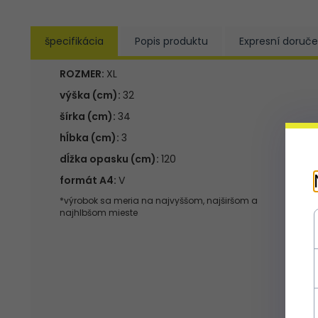
špecifikácia
Popis produktu
Expresní doruče
ROZMER:
XL
výška (cm):
32
šírka (cm):
34
hĺbka (cm):
3
dĺžka opasku (cm):
120
formát A4:
V
*výrobok sa meria na najvyššom, najširšom a
najhlbšom mieste