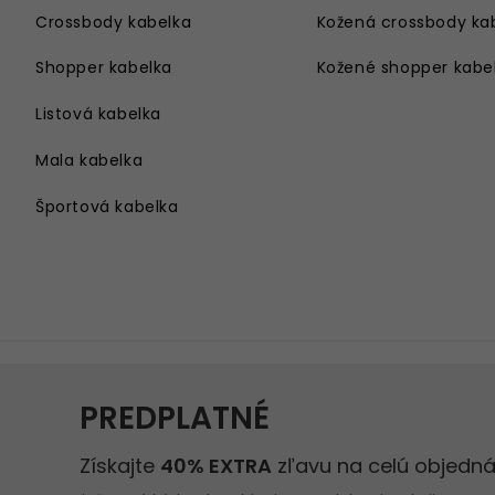
Crossbody kabelka
Kožená crossbody ka
Shopper kabelka
Kožené shopper kabe
Listová kabelka
Mala kabelka
Športová kabelka
Kabelka cez rameno
Velka kabelka
Kabelka na rameno
Damsky batoh
Kabelka s retiazkou