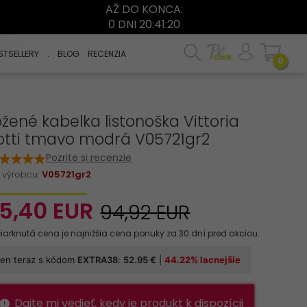
AŽ DO KONCA:
0 DNI 20:41:20
STSELLERY
.
BLOG
RECENZIA
0
žené kabelka listonoška Vittoria
otti tmavo modrá V05721gr2
Pozrite si recenzie
 výrobcu:
V05721gr2
5,
40
EUR
94,92 EUR
Dajte mi vedieť, kedy je produkt k dispozícii