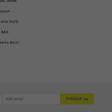
vid Jones
isson
toria Gotti
E BAG
erto Ricci