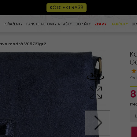
KÓD: EXTRA38
PEŇAŽENKY
PÁNSKE AKTOVKY A TAŠKY
DOPLŇKY
ZĽAVY
DARČEKY
BE
tmavo modrá V05721gr2
Ko
G
Kód
8