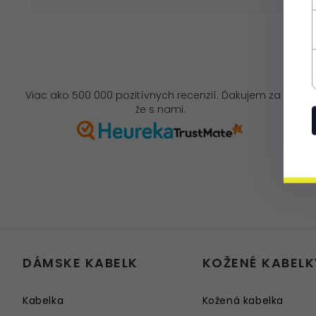
Viac ako 500 000 pozitívnych recenzií. Ďakujem za to,
že s nami.
DÁMSKE KABELK
KOŽENÉ KABELK
Kabelka
Kožená kabelka