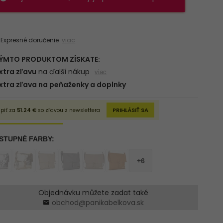
xpresné doručenie
viac
Objednávku můžete zadat také
obchod@panikabelkova.sk