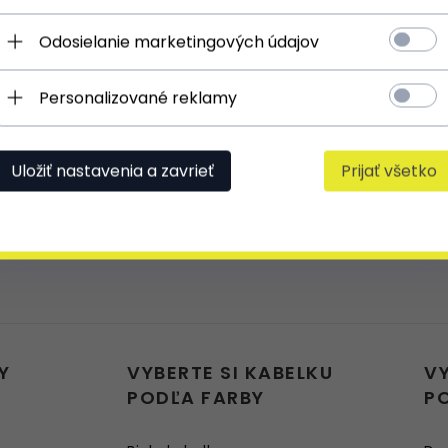
popruhov
Odosielanie marketingových údajov
Velmi dobrá kvalita. Výrobek odpovídá
Personalizované reklamy
jak je popsáno
Uložiť nastavenia a zavrieť
Prijať všetko
Y
VYBERTE SI KABELKU
V
PODĽA FARBY
P