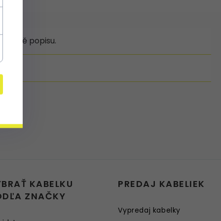
 přesně popisu.
YBRAŤ KABELKU
PREDAJ KABELIEK
ODĽA ZNAČKY
Vypredaj kabelky