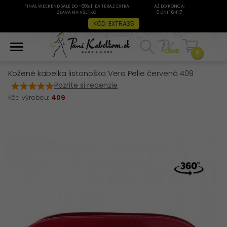
FINAL WEEKEND SALE DO -60% | IBA TERAZ EXTRA
AŽ DO KONCA:
ZĽAVA NA VŠETKO
0 DNI 16:41:7
KÓD: EXTRA35
0
Kožené kabelka listonoška Vera Pelle červená 409
Pozrite si recenzie
Kód výrobcu:
409