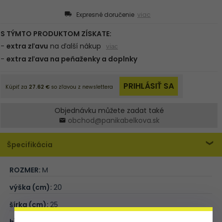
Expresné doručenie
viac
Objednávku můžete zadat také
obchod@panikabelkova.sk
Špecifikácia
ROZMER:
M
výška (cm):
20
šírka (cm):
25
hĺbka (cm):
7