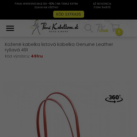
FINAL WEEKEND SALE DO -60% | IBA TERAZ EXTRA
AŽ DO KONCA:
ZĽAVA NA VŠETKO
0 DNI 9:49:15
KÓD: EXTRA35
0
Kožené kabelka listová kabelka Genuine Leather
ryšavá 491
Kód výrobcu:
491ru