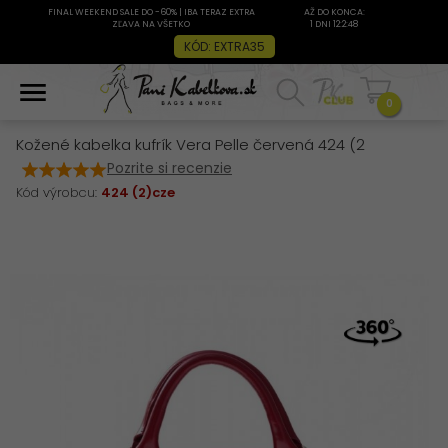
FINAL WEEKEND SALE DO -60% | IBA TERAZ EXTRA
AŽ DO KONCA:
ZĽAVA NA VŠETKO
1 DNI 12:2:48
KÓD: EXTRA35
0
Kožené kabelka kufrík Vera Pelle červená 424 (2
Pozrite si recenzie
Kód výrobcu:
424 (2)cze