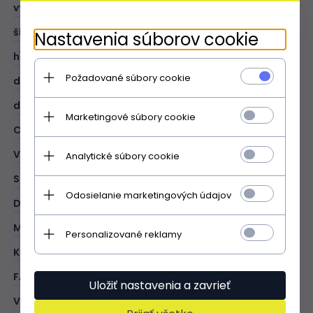
výška (cm):
23
šírka (cm):
28
Nastavenia súborov cookie
hĺbka (cm):
10
Požadované súbory cookie
dĺžka rukoväte (cm):
41
dĺžka opasku (cm):
103
Marketingové súbory cookie
CIEĽ:
office
VZOR:
jednofarebný
Analytické súbory cookie
STYL:
klasická
Odosielanie marketingových údajov
DRUH:
kufrík
MATERIÁL:
prírodná koža - lícová
Personalizované reklamy
KOLOR:
hnedá
FARBA KOVANIA:
zlatĂĄ
Uložiť nastavenia a zavrieť
VNÚTORNÉ:
1 vrecko so zapínaním na zips; 1 priehradka so