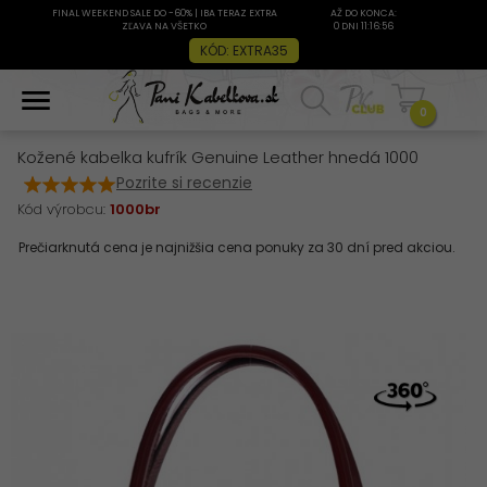
FINAL WEEKEND SALE DO -60% | IBA TERAZ EXTRA
AŽ DO KONCA:
ZĽAVA NA VŠETKO
0 DNI 11:16:56
KÓD: EXTRA35
0
Kožené kabelka kufrík Genuine Leather hnedá 1000
Pozrite si recenzie
Kód výrobcu:
1000br