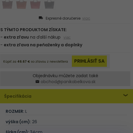
Expresné doručenie
viac
Objednávku můžete zadat také
obchod@panikabelkova.sk
Špecifikácia
ROZMER:
L
výška (cm):
26
šírka (cm):
34cm