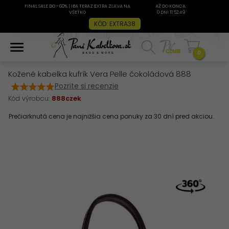
FINAL SALE DO -60% | IBA TERAZ EXTRA ZĽAVA NA
AŽ DO KONCA:
VŠETKO
0 DNI 11:52:49
KÓD: EXTRA38
0
Kožené kabelka kufrík Vera Pelle čokoládová 888
Pozrite si recenzie
Kód výrobcu:
888czek