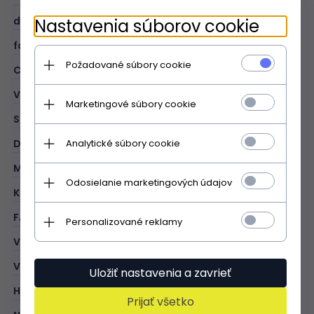
dĺžka opasku (cm):
130
Nastavenia súborov cookie
formát A4:
V
Požadované súbory cookie
CIEĽ:
office
VZOR:
jednofarebný
Marketingové súbory cookie
STYL:
elegantný
Analytické súbory cookie
DRUH:
kufrík
MATERIÁL:
prírodná koža - lícová
Odosielanie marketingových údajov
KOLOR:
červená
FARBA KOVANIA:
zlatĂĄ
Personalizované reklamy
VONKAJŠÍ:
1 vrecko so zapínaním na zips
VNÚTORNÉ:
1 vrecko so zapínaním na zips
Uložiť nastavenia a zavrieť
HLAVNÉ ZAPÍNANIE:
zips
Prijať všetko