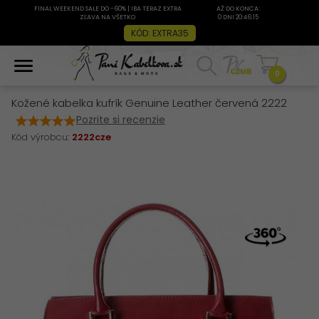
FINAL WEEKEND SALE DO -60% | IBA TERAZ EXTRA
AŽ DO KONCA:
ZĽAVA NA VŠETKO
0 DNI 20:46:15
KÓD: EXTRA35
0
Kožené kabelka kufrík Genuine Leather červená 2222
Pozrite si recenzie
Kód výrobcu:
2222cze