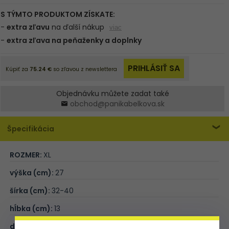
Objednávku můžete zadat také
obchod@panikabelkova.sk
Špecifikácia
ROZMER:
XL
výška (cm):
27
šírka (cm):
32-40
hĺbka (cm):
13
dĺžka rukoväte (cm):
38