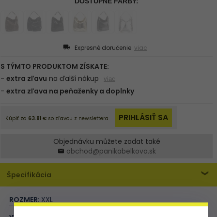
Expresné doručenie
viac
Objednávku můžete zadat také
obchod@panikabelkova.sk
Špecifikácia
ROZMER:
XXL
výška (cm):
39