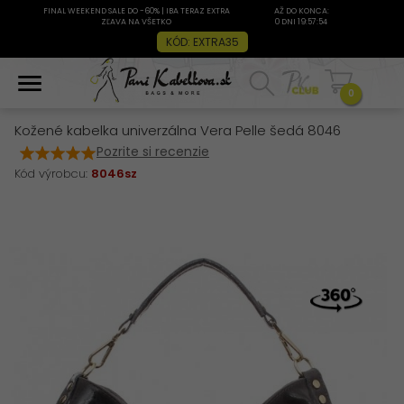
FINAL WEEKEND SALE DO -60% | IBA TERAZ EXTRA
AŽ DO KONCA:
ZĽAVA NA VŠETKO
0 DNI 19:57:54
KÓD: EXTRA35
0
Kožené kabelka univerzálna Vera Pelle šedá 8046
Pozrite si recenzie
Kód výrobcu:
8046sz