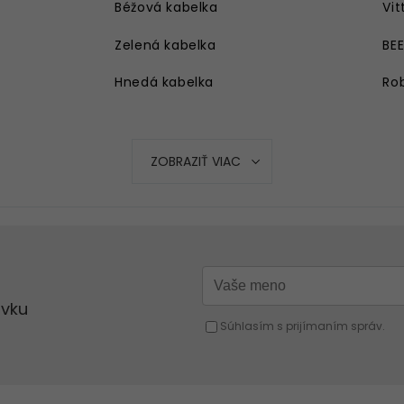
Béžová kabelka
Vit
Zelená kabelka
BE
Hnedá kabelka
Rob
Strieborná kabelka
Ružová kabelka
ZOBRAZIŤ VIAC
Modrá kabelka
Oranžová kabelka
Strieborná kabelka
Červená kabelka
Žltá kabelka
Fuchsiová kabelka