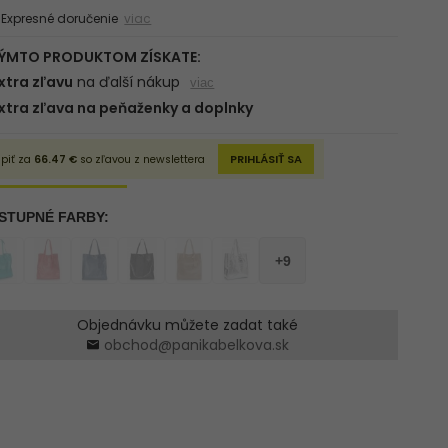
xpresné doručenie
viac
Objednávku můžete zadat také
obchod@panikabelkova.sk