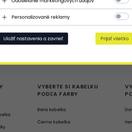
Odosielanie marketingových údajov
Personalizované reklamy
Uložiť nastavenia a zavrieť
Prijať všetko
Y
VYBERTE SI KABELKU
V
PODĽA FARBY
P
Biela kabelka
Da
belka
Čierna kabelka
Her
lky