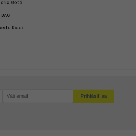
toria Gotti
E BAG
erto Ricci