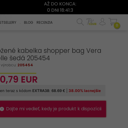
AŽ DO KONCA:
0 DNI 18:41:2
STSELLERY
.
BLOG
RECENZIA
0
ožené kabelka shopper bag Vera
lle šedá 205454
 výrobcu:
205454
10,
79
EUR
Dajte mi vedieť, kedy je produkt k dispozícii