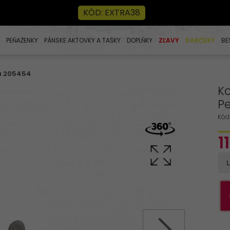
KÓD: EXTRA38
PEŇAŽENKY
PÁNSKE AKTOVKY A TAŠKY
DOPLŇKY
ZĽAVY
DARČEKY
BE
dá 205454
K
Pe
Kód
1