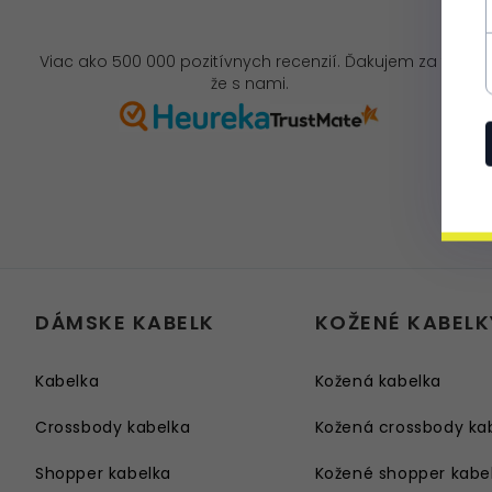
Viac ako 500 000 pozitívnych recenzií. Ďakujem za to,
že s nami.
DÁMSKE KABELK
KOŽENÉ KABELK
Kabelka
Kožená kabelka
Crossbody kabelka
Kožená crossbody ka
Shopper kabelka
Kožené shopper kabe