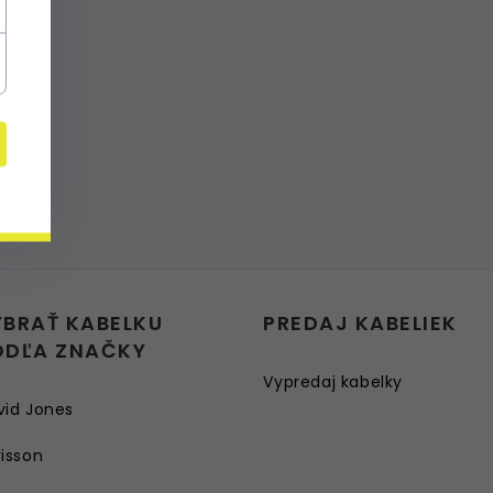
YBRAŤ KABELKU
PREDAJ KABELIEK
ODĽA ZNAČKY
Vypredaj kabelky
vid Jones
isson