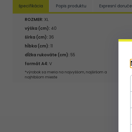
špecifikácia
Popis produktu
Expresní doruče
ROZMER:
XL
výška (cm):
40
šírka (cm):
36
hĺbka (cm):
11
dĺžka rukoväte (cm):
55
formát A4:
V
*výrobok sa meria na najvyššom, najširšom a
najhlbšom mieste