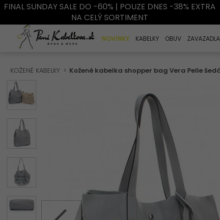
FINAL SUNDAY SALE DO -60% | POUZE DNES -38% EXTRA
NA CELÝ SORTIMENT
NOVINKY
KABELKY
OBUV
ZAVAZADLA
KOŽENÉ KABELKY
Kožené kabelka shopper bag Vera Pelle še