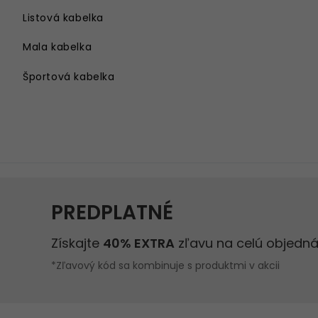
Listová kabelka
Mala kabelka
Športová kabelka
Kabelka cez rameno
Velka kabelka
Kabelka na rameno
Damsky batoh
Kabelka s retiazkou