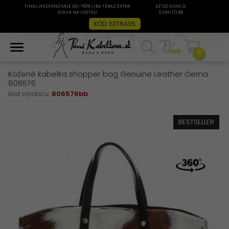
FINAL WEEKEND SALE DO -60% | IBA TERAZ EXTRA
AŽ DO KONCA:
ZĽAVA NA VŠETKO
0 DNI 1:0:48
KÓD: EXTRA35
0
Kožené kabelka shopper bag Genuine Leather čierna
806576
Kód výrobcu:
806576bb
BESTSELLER