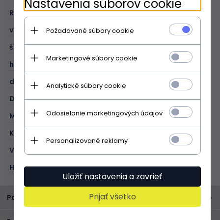
Nastavenia súborov cookie
ROZMER:
XL
výška (cm):
39
Požadované súbory cookie
šírka (cm):
44
Marketingové súbory cookie
hĺbka (cm):
16
dĺžka rukoväte (cm):
55
Analytické súbory cookie
DRUH:
shopper bag
Odosielanie marketingových údajov
MATERIÁL:
prírodná koža - semiš
KOLOR:
modrá
Personalizované reklamy
VONKAJŠÍ:
1 etui
HLAVNÉ ZAPÍNANIE:
magnet
Uložiť nastavenia a zavrieť
Prijať všetko
Popis produktu
Talianska kožená kabelka za senzačnú cenu. Vyrobené