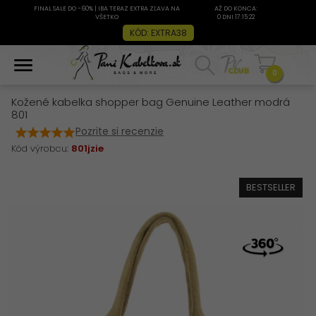
FINAL SALE DO -60% | IBA TERAZ EXTRA ZĽAVA NA
AŽ DO KONCA:
VŠETKO
0 DNI 17:15:22
KÓD: EXTRA38
0
Kožené kabelka shopper bag Genuine Leather modrá
801
Pozrite si recenzie
Kód výrobcu:
801jzie
BESTSELLER