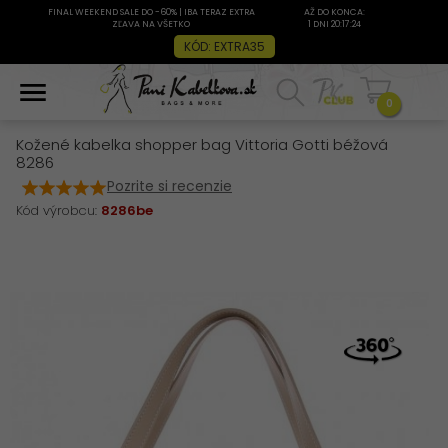
FINAL WEEKEND SALE DO -60% | IBA TERAZ EXTRA
AŽ DO KONCA:
ZĽAVA NA VŠETKO
1 DNI 20:17:24
KÓD: EXTRA35
0
Kožené kabelka shopper bag Vittoria Gotti béžová
8286
Pozrite si recenzie
Kód výrobcu:
8286be