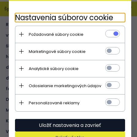
Špecifikácia
Nastavenia súborov cookie
ROZMER:
L
Požadované súbory cookie
výška (cm):
29
šírka (cm):
31
Marketingové súbory cookie
hĺbka (cm):
16
dĺžka rukoväte (cm):
50
Analytické súbory cookie
dĺžka opasku (cm):
121
Odosielanie marketingových údajov
formát A4:
V
DRUH:
shopper bag
Personalizované reklamy
MATERIÁL:
prírodná koža - lícová
KOLOR:
tmavo modrá
Uložiť nastavenia a zavrieť
VONKAJŠÍ:
1 otvorené vrecko