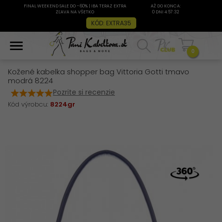
FINAL WEEKEND SALE DO -60% | IBA TERAZ EXTRA
AŽ DO KONCA:
ZĽAVA NA VŠETKO
0 DNI 4:57:32
KÓD: EXTRA35
0
Kožené kabelka shopper bag Vittoria Gotti tmavo
modrá 8224
Pozrite si recenzie
Kód výrobcu:
8224gr