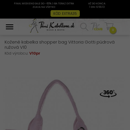
FINAL WEEKEND SALE DO -60% | IBA TERAZ EXTRA
AŽ DO KONCA:
ZĽAVA NA VŠETKO
1 DNI 6:56:13
KÓD: EXTRA35
0
Kožené kabelka shopper bag Vittoria Gotti púdrová
ružová V10
Kód výrobcu:
V10pr