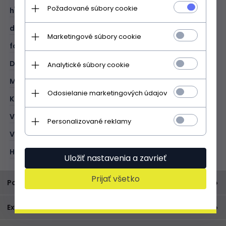
Požadované súbory cookie
hĺbka (cm):
20
dĺžka rukoväte (cm):
50
Marketingové súbory cookie
formát A4:
V
DRUH:
shopper bag
Analytické súbory cookie
MATERIÁL:
prírodná koža - semiš
Odosielanie marketingových údajov
KOLOR:
modrá
VONKAJŠÍ:
1 otvorené vrecko
Personalizované reklamy
VNÚTORNÉ:
veľmi priestranný
HLAVNÉ ZAPÍNANIE:
prírodná koža - semiš
Uložiť nastavenia a zavrieť
Prijať všetko
Popis produktu
nan
Expresné doručenie