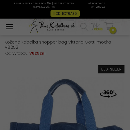
FINAL WEEKEND SALE DO -60% | IBA TERAZ EXTRA
AŽ DO KONCA:
ZĽAVA NA VŠETKO
1 DNI 20:17:23
KÓD: EXTRA35
0
Kožené kabelka shopper bag Vittoria Gotti modrá
V8252
Kód výrobcu:
V8252ni
BESTSELLER