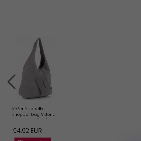
Kožené kabelka
shopper bag Vittoria
Gotti svetlo šedá
V8802
94,
92
EUR