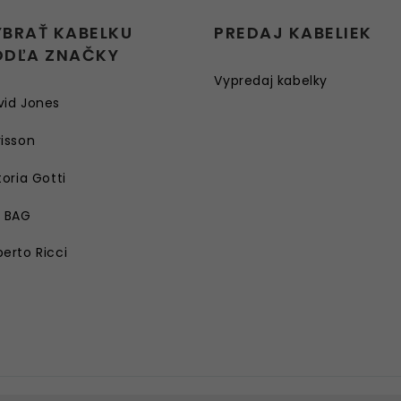
YBRAŤ KABELKU
PREDAJ KABELIEK
ODĽA ZNAČKY
Vypredaj kabelky
vid Jones
isson
toria Gotti
E BAG
erto Ricci