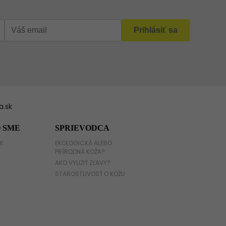
.sk
 SME
SPRIEVODCA
K
EKOLOGICKÁ ALEBO
PRÍRODNÁ KOŽA?
AKO VYUŽIŤ ZĽAVY?
STAROSTLIVOSŤ O KOŽU