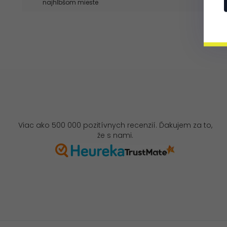
najhlbšom mieste
Viac ako 500 000 pozitívnych recenzií. Ďakujem za to,
že s nami.