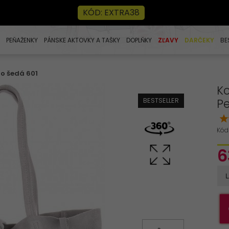
KÓD: EXTRA38
PEŇAŽENKY
PÁNSKE AKTOVKY A TAŠKY
DOPLŇKY
ZĽAVY
DARČEKY
BE
lo šedá 601
K
BESTSELLER
Pe
Kód
6