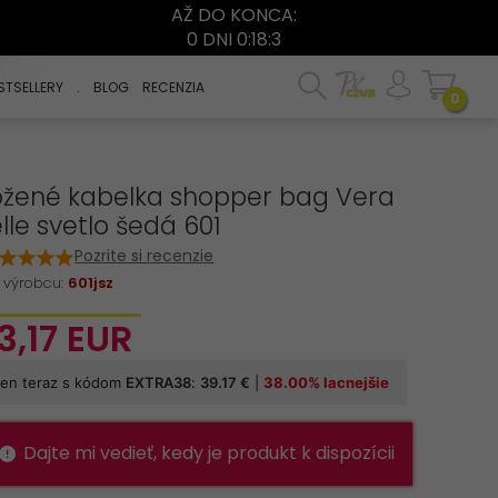
AŽ DO KONCA:
0 DNI 0:18:2
STSELLERY
.
BLOG
RECENZIA
0
ožené kabelka shopper bag Vera
lle svetlo šedá 601
Pozrite si recenzie
 výrobcu:
601jsz
3,
17
EUR
Dajte mi vedieť, kedy je produkt k dispozícii