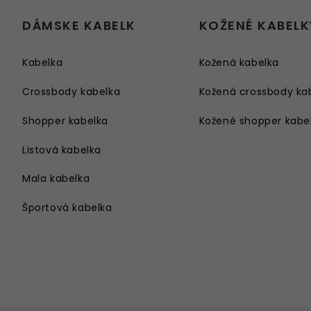
DÁMSKE KABELK
KOŽENÉ KABELK
Kabelka
Kožená kabelka
Crossbody kabelka
Kožená crossbody ka
Shopper kabelka
Kožené shopper kabe
Listová kabelka
Mala kabelka
Športová kabelka
Kabelka cez rameno
Velka kabelka
Kabelka na rameno