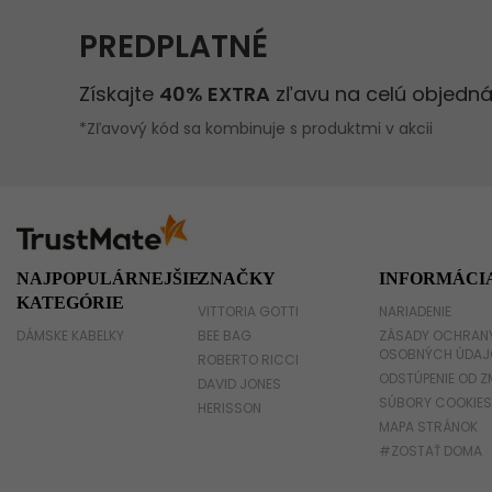
Damsky batoh
Kabelka s retiazkou
NAJPOPULÁRNEJŠIE
ZNAČKY
INFORMÁCI
KATEGÓRIE
VITTORIA GOTTI
NARIADENIE
DÁMSKE KABELKY
BEE BAG
ZÁSADY OCHRAN
OSOBNÝCH ÚDAJ
ROBERTO RICCI
ODSTÚPENIE OD Z
DAVID JONES
SÚBORY COOKIES
HERISSON
MAPA STRÁNOK
#ZOSTAŤ DOMA