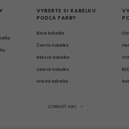
Y
VYBERTE SI KABELKU
V
PODĽA FARBY
P
Biela kabelka
Da
belka
Čierna kabelka
Her
lky
Béžová kabelka
Vit
Zelená kabelka
BE
Hnedá kabelka
Rob
Strieborná kabelka
Ružová kabelka
ZOBRAZIŤ VIAC
Modrá kabelka