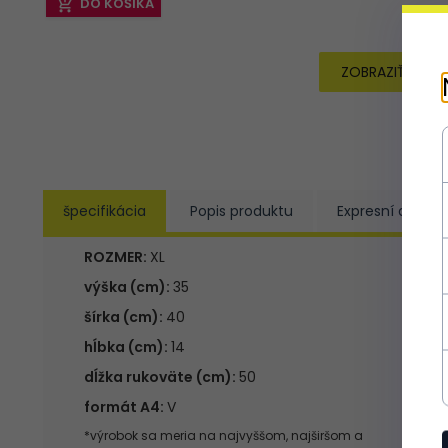
DO KOŠÍKA
ZOBRAZIŤ CELÚ
špecifikácia
Popis produktu
Expresní doruče
ROZMER:
XL
výška (cm):
35
šírka (cm):
40
hĺbka (cm):
14
dĺžka rukoväte (cm):
50
formát A4:
V
*výrobok sa meria na najvyššom, najširšom a