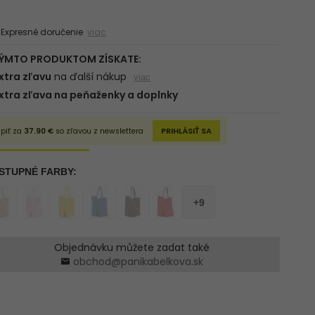
xpresné doručenie
viac
Objednávku můžete zadat také
obchod@panikabelkova.sk