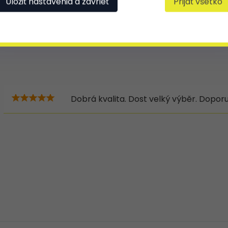
Uložiť nastavenia a zavrieť
Prijať všetko
Dobrá kvalita. Dost velký výběr. Doporuč