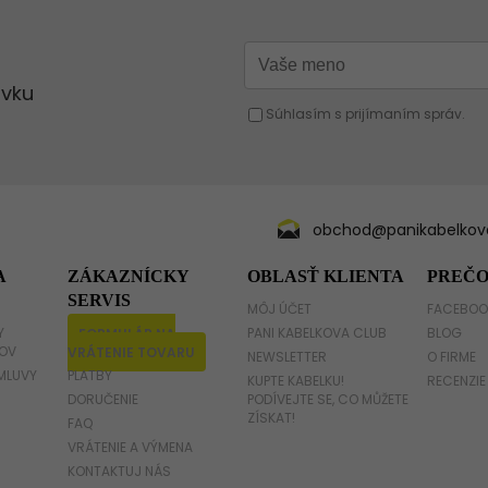
Oranžová kabelka
Strieborná kabelka
Červená kabelka
Žltá kabelka
Fuchsiová kabelka
obchod@panikabelkova
A
ZÁKAZNÍCKY
OBLASŤ KLIENTA
PREČO
SERVIS
MÔJ ÚČET
FACEBOO
Y
FORMULÁR NA
PANI KABELKOVA CLUB
BLOG
OV
VRÁTENIE TOVARU
NEWSLETTER
O FIRME
MLUVY
PLATBY
KUPTE KABELKU!
RECENZIE
DORUČENIE
PODÍVEJTE SE, CO MŮŽETE
ZÍSKAT!
FAQ
VRÁTENIE A VÝMENA
KONTAKTUJ NÁS