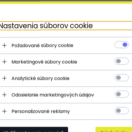
 PONUKU
Nastavenia súborov cookie
Požadované súbory cookie
Marketingové súbory cookie
ní
DRUH:
shopper bag
Analytické súbory cookie
MATERIÁL:
prírodná koža - semiš
KOLOR:
svetlo šedá
Odosielanie marketingových údajov
VONKAJŠÍ:
1 etui
Personalizované reklamy
HLAVNÉ ZAPÍNANIE:
sťahovacia šnúrka
** Nastavenie sa týka pásku alebo rukoväte alebo
popruhov