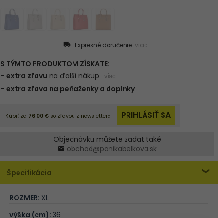
Expresné doručenie
viac
Objednávku můžete zadat také
obchod@panikabelkova.sk
Špecifikácia
ROZMER:
XL
výška (cm):
36