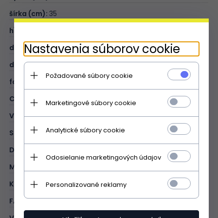
šírka (cm):
35
hĺbka (cm):
10
Nastavenia súborov cookie
dĺžka rukoväte (cm):
45
dĺžka opasku (cm):
117
Požadované súbory cookie
formát A4:
V
CIEĽ:
office
Marketingové súbory cookie
VZOR:
jednofarebný
Analytické súbory cookie
STYL:
elegantný
DRUH:
aktovka
Odosielanie marketingových údajov
MATERIÁL:
prírodná koža
KOLOR:
čierna
Personalizované reklamy
FARBA KOVANIA:
striÄbornĂĄ