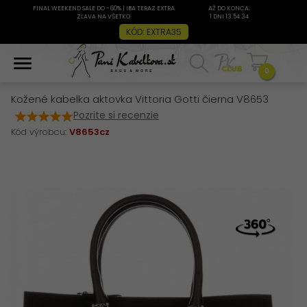
FINAL WEEKEND SALE DO -60% | IBA TERAZ EXTRA
AŽ DO KONCA:
ZĽAVA NA VŠETKO
1 DNI 13:54:33
KÓD: EXTRA35
0
Kožené kabelka aktovka Vittoria Gotti čierna V8653
Pozrite si recenzie
Kód výrobcu:
V8653cz