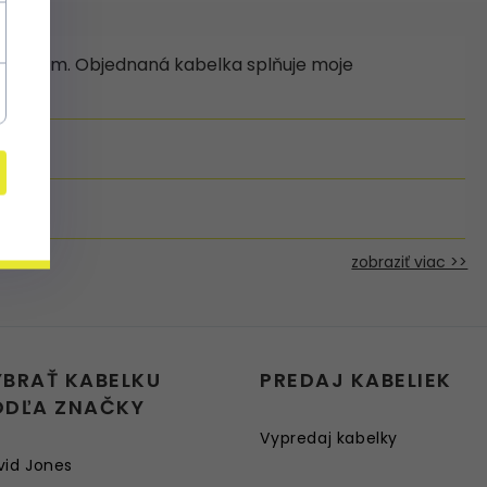
řátelům. Objednaná kabelka splňuje moje
zobraziť viac >>
YBRAŤ KABELKU
PREDAJ KABELIEK
ODĽA ZNAČKY
Vypredaj kabelky
vid Jones