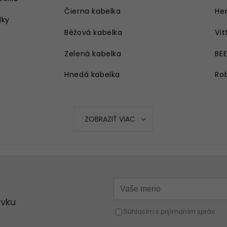
Čierna kabelka
Her
lky
Béžová kabelka
Vit
Zelená kabelka
BE
Hnedá kabelka
Rob
Strieborná kabelka
Ružová kabelka
ZOBRAZIŤ VIAC
Modrá kabelka
Oranžová kabelka
Strieborná kabelka
Červená kabelka
Žltá kabelka