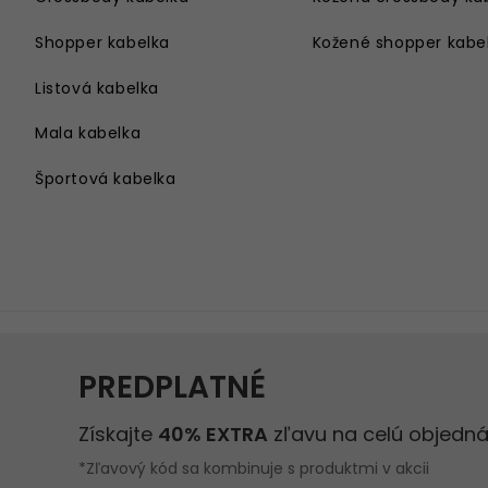
Shopper kabelka
Kožené shopper kabe
Listová kabelka
Mala kabelka
Športová kabelka
Kabelka cez rameno
Velka kabelka
Kabelka na rameno
Damsky batoh
Kabelka s retiazkou