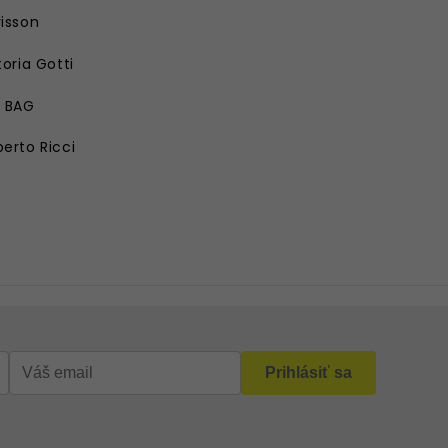
isson
toria Gotti
E BAG
erto Ricci