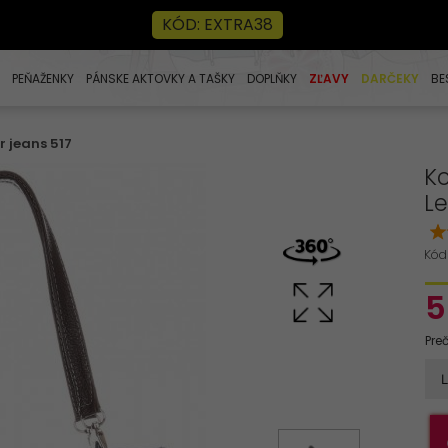
KÓD: EXTRA38
PEŇAŽENKY
PÁNSKE AKTOVKY A TAŠKY
DOPLŇKY
ZĽAVY
DARČEKY
BE
 jeans 517
K
Le
Kód
5