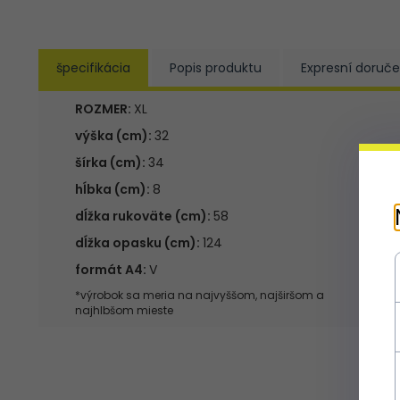
špecifikácia
Popis produktu
Expresní doruče
ROZMER:
XL
výška (cm):
32
šírka (cm):
34
hĺbka (cm):
8
dĺžka rukoväte (cm):
58
dĺžka opasku (cm):
124
formát A4:
V
*výrobok sa meria na najvyššom, najširšom a
najhlbšom mieste