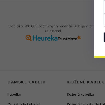
Viac ako 500 000 pozitívnych recenzií. Ďakujem za to,
že s nami.
DÁMSKE KABELK
KOŽENÉ KABELK
Kabelka
Kožená kabelka
Crossbody kabelka
Kožená crossbody ka