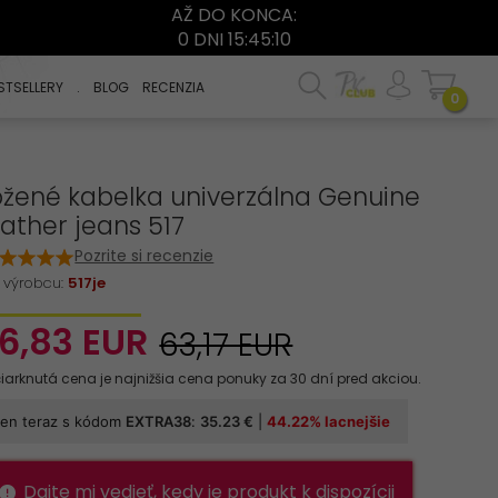
AŽ DO KONCA:
0 DNI 15:45:10
STSELLERY
.
BLOG
RECENZIA
0
ožené kabelka univerzálna Genuine
ather jeans 517
Pozrite si recenzie
 výrobcu:
517je
6,
83
EUR
63,17 EUR
Dajte mi vedieť, kedy je produkt k dispozícii