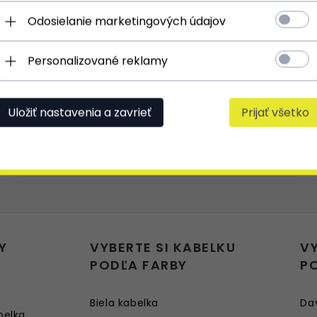
Odosielanie marketingových údajov
Už jsem doporučila tuto stránku mým p
očekávání.
Personalizované reklamy
Doporučuji
Uložiť nastavenia a zavrieť
Prijať všetko
Kvalita i provedení na jedničku
Y
VYBERTE SI KABELKU
V
PODĽA FARBY
P
Biela kabelka
Da
belka