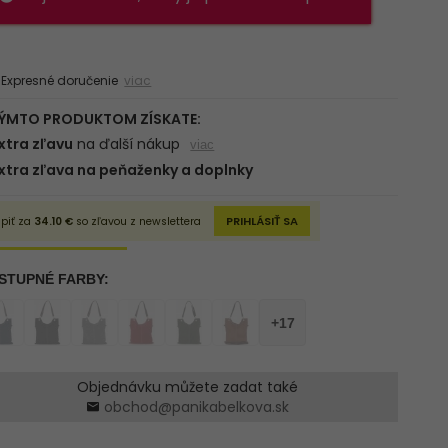
xpresné doručenie
viac
Objednávku můžete zadat také
obchod@panikabelkova.sk