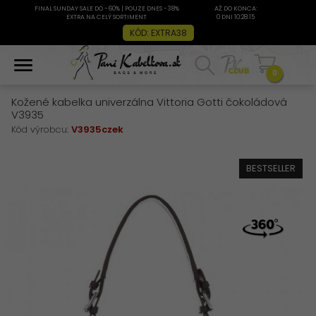
FINAL SUNDAY SALE DO -60% | POUZE DNES -38%
AŽ DO KONCA:
EXTRA NA CELÝ SORTIMENT
0 DNI 10:28:14
KÓD: EXTRA38
0
Kožené kabelka univerzálna Vittoria Gotti čokoládová
V3935
Kód výrobcu:
V3935czek
BESTSELLER