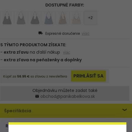
Expresné doručenie
viac
Objednávku můžete zadat také
obchod@panikabelkova.sk
Špecifikácia
ROZMER:
XL