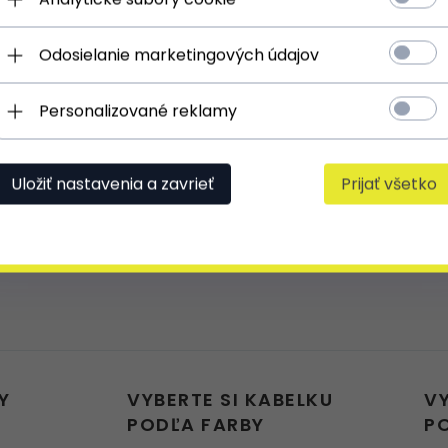
Odosielanie marketingových údajov
Mám takovou tašku, je to skvělé, velmi p
Personalizované reklamy
doporučuji, mám láhev zelenou
Uložiť nastavenia a zavrieť
Prijať všetko
Y
VYBERTE SI KABELKU
V
PODĽA FARBY
P