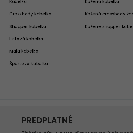
Kabelka
Kožená kabelka
Crossbody kabelka
Kožená crossbody ka
Shopper kabelka
Kožené shopper kabe
Listová kabelka
Mala kabelka
Športová kabelka
Kabelka cez rameno
Velka kabelka
Kabelka na rameno
Damsky batoh
Kabelka s retiazkou