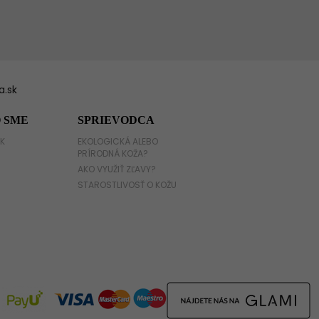
.sk
 SME
SPRIEVODCA
K
EKOLOGICKÁ ALEBO
PRÍRODNÁ KOŽA?
AKO VYUŽIŤ ZĽAVY?
STAROSTLIVOSŤ O KOŽU