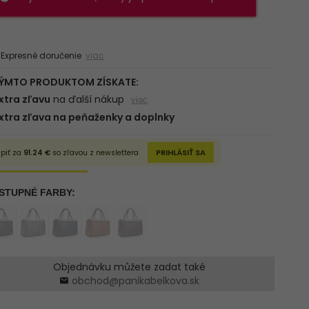
xpresné doručenie
viac
Objednávku můžete zadat také
obchod@panikabelkova.sk