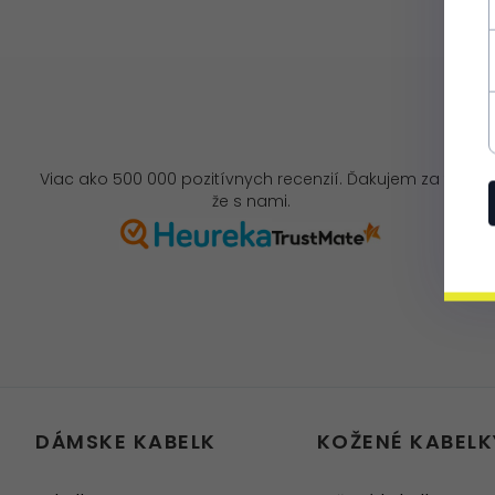
Viac ako 500 000 pozitívnych recenzií. Ďakujem za to,
že s nami.
DÁMSKE KABELK
KOŽENÉ KABELK