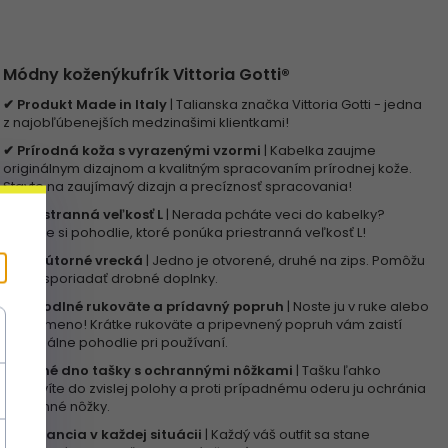
Módny koženýkufrík Vittoria Gotti®
✔ Produkt Made in Italy
| Talianska značka Vittoria Gotti - jedna
z najobľúbenejších medzinašimi klientkami!
✔ Prírodná koža s vyrazenými vzormi
| Kabelka zaujme
originálnym dizajnom a kvalitným spracovaním prírodnej kože.
Stavte na zaujímavý dizajn a precíznosť spracovania!
✔ Priestranná veľkosť L
| Nerada pcháte veci do kabelky?
Vyberte si pohodlie, ktoré ponúka priestranná veľkosť L!
✔ 2 vnútorné vrecká
| Jedno je otvorené, druhé na zips. Pomôžu
vám usporiadať drobné doplnky.
✔ Pohodlné rukoväte a prídavný popruh
| Noste ju v ruke alebo
cez rameno! Krátke rukoväte a pripevnený popruh vám zaistí
maximálne pohodlie pri používaní.
✔ Pevné dno tašky s ochrannými nôžkami
| Tašku ľahko
postavíte do zvislej polohy a proti prípadnému oderu ju ochránia
ochranné nôžky.
✔ Elegancia v každej situácii
| Každý váš outfit sa stane