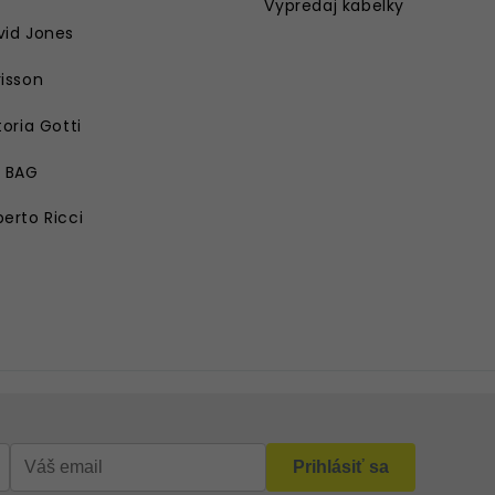
Vypredaj kabelky
vid Jones
isson
toria Gotti
E BAG
erto Ricci