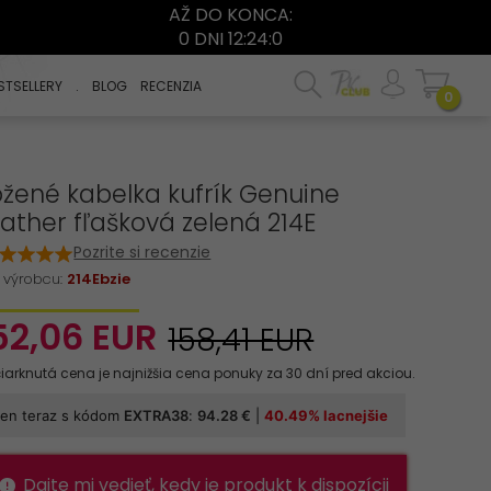
AŽ DO KONCA:
0 DNI 12:24:0
STSELLERY
.
BLOG
RECENZIA
0
žené kabelka kufrík Genuine
ather fľašková zelená 214E
Pozrite si recenzie
 výrobcu:
214Ebzie
52,
06
EUR
158,41 EUR
Dajte mi vedieť, kedy je produkt k dispozícii