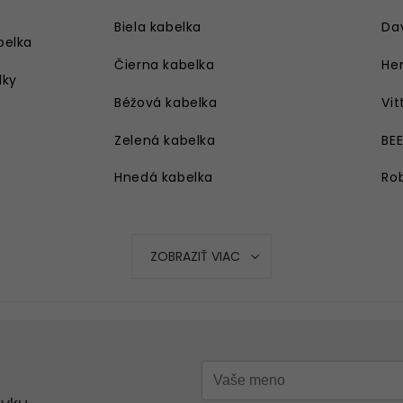
Biela kabelka
Da
belka
Čierna kabelka
Her
lky
Béžová kabelka
Vit
Zelená kabelka
BE
Hnedá kabelka
Rob
Strieborná kabelka
Ružová kabelka
ZOBRAZIŤ VIAC
Modrá kabelka
Oranžová kabelka
Strieborná kabelka