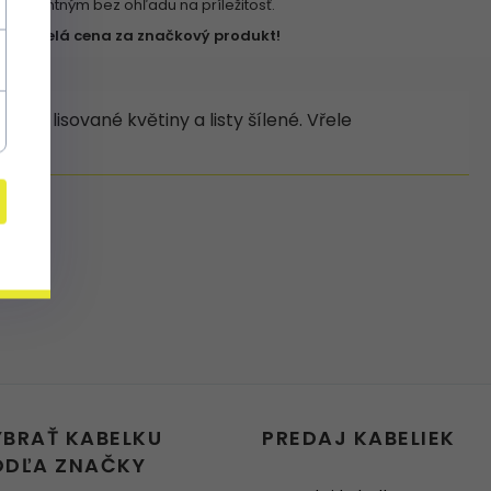
elegantným bez ohľadu na príležitosť.
✔ Skvelá cena za značkový produkt!
ěkné lisované květiny a listy šílené. Vřele
YBRAŤ KABELKU
PREDAJ KABELIEK
ODĽA ZNAČKY