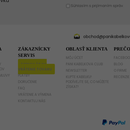
Červená kabelka
Žltá kabelka
Fuchsiová kabelka
obchod@panikabelkova
A
ZÁKAZNÍCKY
OBLASŤ KLIENTA
PREČO
SERVIS
MÔJ ÚČET
FACEBOO
Y
FORMULÁR NA
PANI KABELKOVA CLUB
BLOG
OV
VRÁTENIE TOVARU
NEWSLETTER
O FIRME
MLUVY
PLATBY
KUPTE KABELKU!
RECENZIE
DORUČENIE
PODÍVEJTE SE, CO MŮŽETE
ZÍSKAT!
FAQ
VRÁTENIE A VÝMENA
KONTAKTUJ NÁS