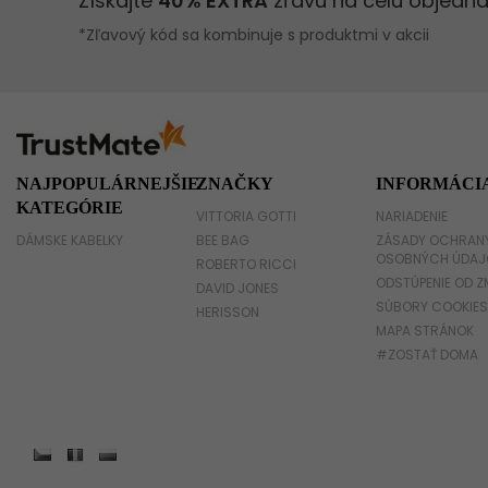
NAJPOPULÁRNEJŠIE
ZNAČKY
INFORMÁCI
KATEGÓRIE
VITTORIA GOTTI
NARIADENIE
DÁMSKE KABELKY
BEE BAG
ZÁSADY OCHRAN
OSOBNÝCH ÚDAJ
ROBERTO RICCI
ODSTÚPENIE OD Z
DAVID JONES
SÚBORY COOKIES
HERISSON
MAPA STRÁNOK
#ZOSTAŤ DOMA