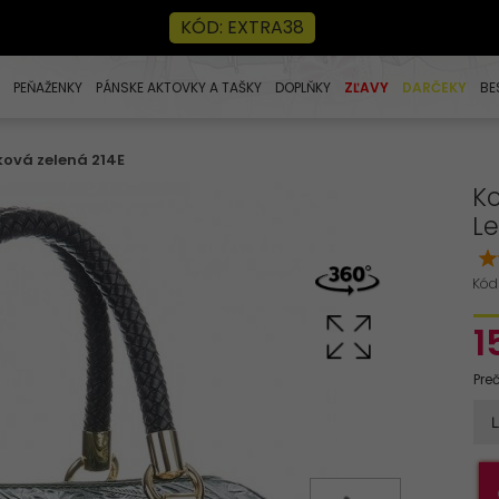
KÓD: EXTRA38
PEŇAŽENKY
PÁNSKE AKTOVKY A TAŠKY
DOPLŇKY
ZĽAVY
DARČEKY
BE
ková zelená 214E
Ko
Le
Kód
1