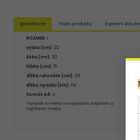
špecifikácia
Popis produktu
Expresní doruče
ROZMER:
L
výška (cm):
22
šírka (cm):
30
hĺbka (cm):
15
dĺžka rukoväte (cm):
39
dĺžka opasku (cm):
114
formát A4:
V
*výrobok sa meria na najvyššom, najširšom a
najhlbšom mieste