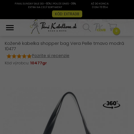
FINAL SUNDAY SALE DO -60% | POUZE DNES -38%
AŽ DO KONCA:
EXTRA NA CELÝ SORTIMENT
0 DNI 15:55:4
KÓD: EXTRA38
0
Kožené kabelka shopper bag Vera Pelle tmavo modrá
10477
Pozrite si recenzie
Kód výrobcu:
10477gr