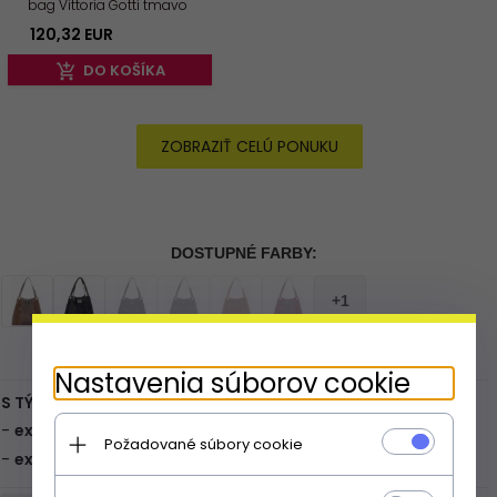
bag Vittoria Gotti tmavo
modrá V877
120,
32
EUR
DO KOŠÍKA
ZOBRAZIŤ CELÚ PONUKU
Expresné doručenie
viac
Nastavenia súborov cookie
Požadované súbory cookie