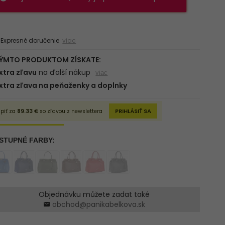
xpresné doručenie
viac
Objednávku můžete zadat také
obchod@panikabelkova.sk