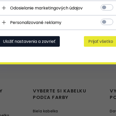
Odosielanie marketingových údajov
Kufřík XXL je z velmi kvalitního materiá
okouzlena. Doporučuji.
Personalizované reklamy
Uložiť nastavenia a zavrieť
Prijať všetko
Y
VYBERTE SI KABELKU
V
PODĽA FARBY
P
Biela kabelka
Da
belka