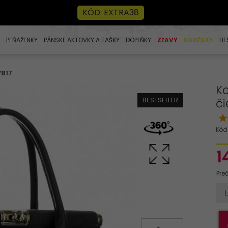
KÓD: EXTRA38
PEŇAŽENKY
PÁNSKE AKTOVKY A TAŠKY
DOPLŇKY
ZĽAVY
DARČEKY
BE
V817
Ko
BESTSELLER
či
Kód
1