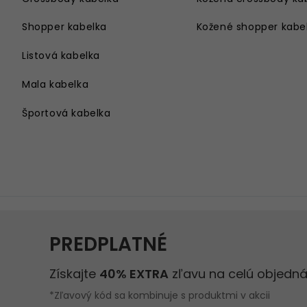
Shopper kabelka
Kožené shopper kabe
Listová kabelka
Mala kabelka
Športová kabelka
Kabelka cez rameno
Velka kabelka
Kabelka na rameno
Damsky batoh
Kabelka s retiazkou