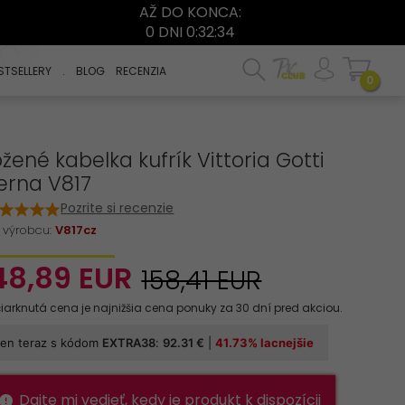
AŽ DO KONCA:
0 DNI 0:32:33
STSELLERY
.
BLOG
RECENZIA
0
žené kabelka kufrík Vittoria Gotti
erna V817
Pozrite si recenzie
 výrobcu:
V817cz
48,
89
EUR
158,41 EUR
Dajte mi vedieť, kedy je produkt k dispozícii