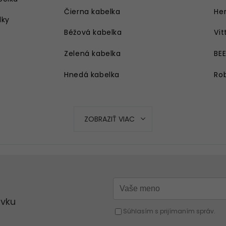
Čierna kabelka
Her
lky
Béžová kabelka
Vit
Zelená kabelka
BE
Hnedá kabelka
Rob
Strieborná kabelka
Ružová kabelka
ZOBRAZIŤ VIAC
Modrá kabelka
Oranžová kabelka
Strieborná kabelka
Červená kabelka
Žltá kabelka