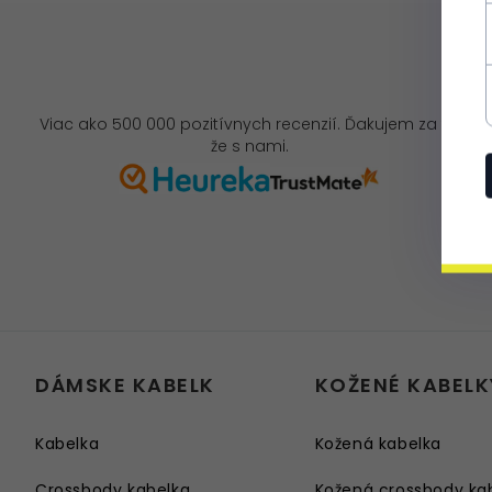
Viac ako 500 000 pozitívnych recenzií. Ďakujem za to,
že s nami.
DÁMSKE KABELK
KOŽENÉ KABELK
Kabelka
Kožená kabelka
Crossbody kabelka
Kožená crossbody ka