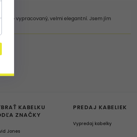
lu, čistě vypracovaný, velmi elegantní. Jsem jím
YBRAŤ KABELKU
PREDAJ KABELIEK
ODĽA ZNAČKY
Vypredaj kabelky
vid Jones