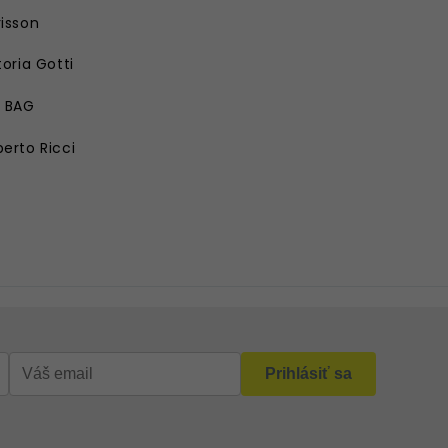
isson
toria Gotti
E BAG
erto Ricci