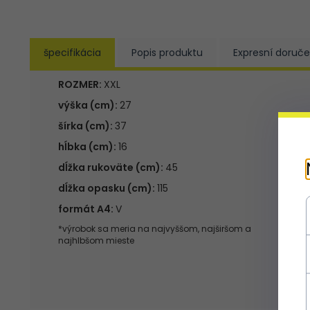
špecifikácia
Popis produktu
Expresní doruče
ROZMER:
XXL
výška (cm):
27
šírka (cm):
37
hĺbka (cm):
16
dĺžka rukoväte (cm):
45
dĺžka opasku (cm):
115
formát A4:
V
*výrobok sa meria na najvyššom, najširšom a
najhlbšom mieste