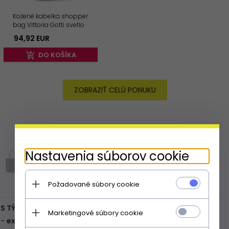
Kožené kabelka shopper
bag Vittoria Gotti svetlo
šedá V8802
94,
92
EUR
DO KOŠÍKA
ZOBRAZIŤ CELÚ PONUKU
Nastavenia súborov cookie
Požadované súbory cookie
Expresné doručenie
viac
Marketingové súbory cookie