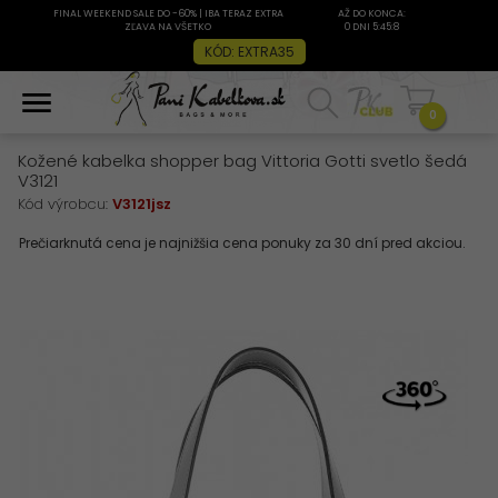
FINAL WEEKEND SALE DO -60% | IBA TERAZ EXTRA
AŽ DO KONCA:
ZĽAVA NA VŠETKO
0 DNI 5:45:7
KÓD: EXTRA35
0
Kožené kabelka shopper bag Vittoria Gotti svetlo šedá
V3121
Kód výrobcu:
V3121jsz