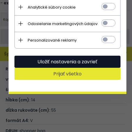
Analytické súbory cookie
Odosielanie marketingových údajov
Objednávku můžete zadat také
obchod@panikabelkova.sk
Personalizované reklamy
Špecifikácia
Uložiť nastavenia a zavrieť
ROZMER:
XL
Prijať všetko
výška (cm):
34
šírka (cm):
38
hĺbka (cm):
14
dĺžka rukoväte (cm):
55
formát A4:
V
DRUH:
shopper bag