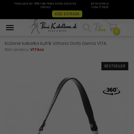
FINAL SALE DO -60% | IBA TERAZ EXTRA ZĽAVA NA
AŽ DO KONCA:
VŠETKO
0 DNI 17:29:25
KÓD: EXTRA38
0
Kožené kabelka kufrík Vittoria Gotti čierna V17A
Kód výrobcu:
V17Acz
BESTSELLER