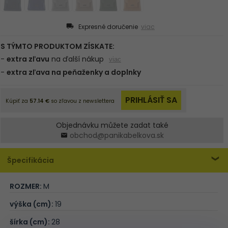
Expresné doručenie
viac
Objednávku můžete zadat také
obchod@panikabelkova.sk
Špecifikácia
ROZMER:
M
výška (cm):
19
šírka (cm):
28