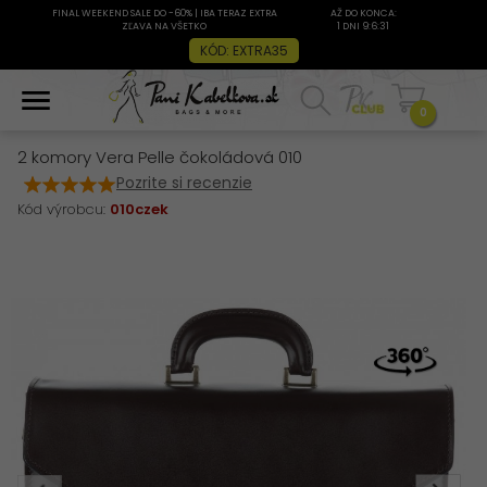
FINAL WEEKEND SALE DO -60% | IBA TERAZ EXTRA
AŽ DO KONCA:
ZĽAVA NA VŠETKO
1 DNI 9:6:31
KÓD: EXTRA35
0
2 komory Vera Pelle čokoládová 010
Pozrite si recenzie
Kód výrobcu:
010czek