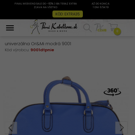
FINAL WEEKEND SALE DO -60% | IBA TERAZ EXTRA
AŽ DO KONCA:
ZĽAVA NA VŠETKO
1 DNI 6:54:19
KÓD: EXTRA35
0
univerzálna Or&Mi modrá 9001
Kód výrobcu:
9001dtpnie