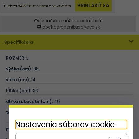
Objednávku můžete zadat také
obchod@panikabelkova.sk
Špecifikácia
ROZMER:
L
výška (cm):
35
šírka (cm):
51
hĺbka (cm):
30
dĺžka rukoväte (cm):
46
teleskopická rukojeť:
wysuwna do 48, możliwość
schowania
Nastavenia súborov cookie
madlá:
3 uchwyty ułatwiające transport