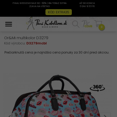
FINAL WEEKEND SALE DO -60% | IBA TERAZ EXTRA
AŽ DO KONCA:
ZĽAVA NA VŠETKO
0 DNI 9:33:15
KÓD: EXTRA35
0
Or&Mi multikolor D3279
Kód výrobcu:
D3279mcbl