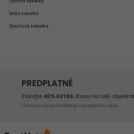
Listová kabelka
Mala kabelka
Športová kabelka
Kabelka cez rameno
Velka kabelka
Kabelka na rameno
Damsky batoh
Kabelka s retiazkou