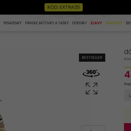
KÓD: EXTRA35
PEŇAŽENKY
PÁNSKE AKTOVKY A TAŠKY
DOPLŇKY
ZĽAVY
DARČEKY
BE
d
BESTSELLER
Kód
4