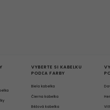
Y
VYBERTE SI KABELKU
V
PODĽA FARBY
P
Biela kabelka
Da
belka
Čierna kabelka
Her
lky
Béžová kabelka
Vit