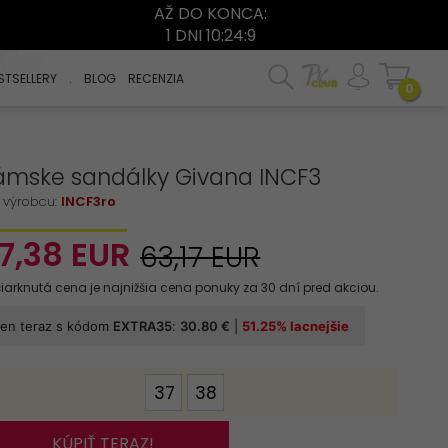
AŽ DO KONCA:
1 DNI 10:24:8
STSELLERY
.
BLOG
RECENZIA
0
ámske sandálky Givana INCF3
 výrobcu:
INCF3ro
7,
38
EUR
63,17 EUR
options[13]
37
38
KÚPIŤ TERAZ!