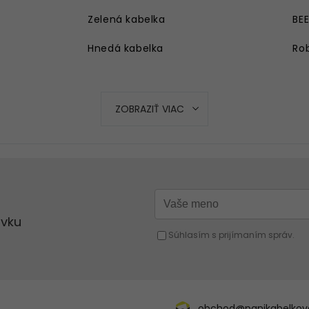
Zelená kabelka
BE
Hnedá kabelka
Rob
Strieborná kabelka
Ružová kabelka
ZOBRAZIŤ VIAC
Modrá kabelka
Oranžová kabelka
Strieborná kabelka
Červená kabelka
Žltá kabelka
Fuchsiová kabelka
obchod@panikabelkova