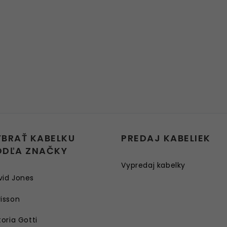
YBRAŤ KABELKU
PREDAJ KABELIEK
ODĽA ZNAČKY
Vypredaj kabelky
vid Jones
isson
toria Gotti