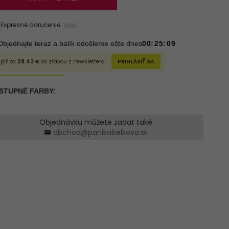
xpresné doručenie
viac
Objednávku můžete zadat také
obchod@panikabelkova.sk