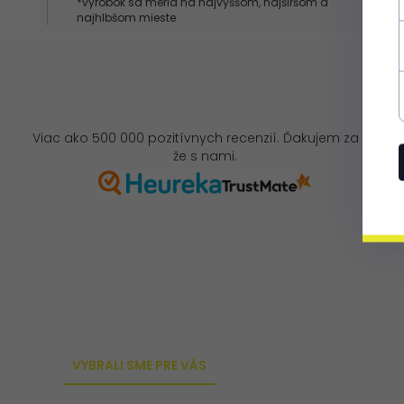
*výrobok sa meria na najvyššom, najširšom a
najhlbšom mieste
Viac ako 500 000 pozitívnych recenzií. Ďakujem za to,
že s nami.
VYBRALI SME PRE VÁS