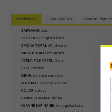
špecifikácia
Popis produktu
Expresní doruče
ZAPÍNANIE:
zips
VLOŽKA:
Ekologická koža
ŠPIČKA TOPÁNKY:
otwarty
DRUH PODRÁŽKY:
płaska
VÝŠKA PODPÄTKU:
2 cm
STYL:
fashion
DRUH:
dámske sandálky
MATERIÁL:
ekologická koža
KOLOR:
ružový
FARBA KOVANIA:
zlatĂĄ
HLAVNÉ ZAPÍNANIE:
ekologická koža