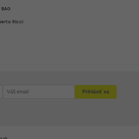
E BAG
erto Ricci
.sk