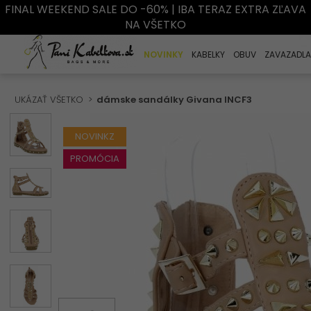
FINAL WEEKEND SALE DO -60% | IBA TERAZ EXTRA ZĽAVA
NA VŠETKO
NOVINKY
KABELKY
OBUV
ZAVAZADLA
UKÁZAŤ VŠETKO
dámske sandálky Givana INCF3
NOVINKZ
PROMÓCIA