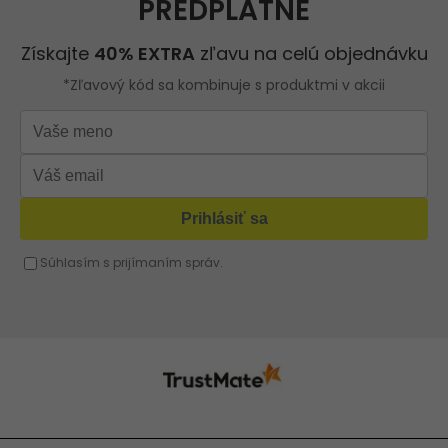
Strieborná kabelka
Kabelka na rameno
Roberto Ricci
Ružová kabelka
Damsky batoh
Modrá kabelka
Kabelka s retiazkou
Oranžová kabelka
Strieborná kabelka
Červená kabelka
Žltá kabelka
Fuchsiová kabelka