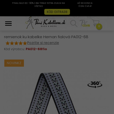
FINAL SALE DO -60% | IBA TERAZ EXTRA ZĽAVA NA
AŽ DO KONCA:
VŠETKO
0 DNI 3:41:41
KÓD: EXTRA38
0
remienok ku kabelke Hernan fialová PA012-68
Pozrite si recenzie
Kód výrobcu:
PA012-68fio
NOVINKZ