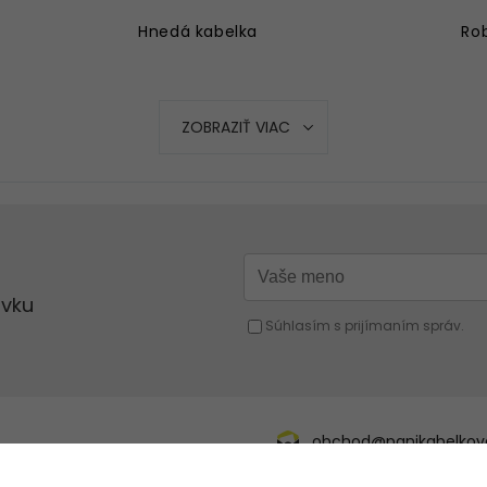
Hnedá kabelka
Rob
Strieborná kabelka
Ružová kabelka
ZOBRAZIŤ VIAC
Modrá kabelka
Oranžová kabelka
Strieborná kabelka
Červená kabelka
Žltá kabelka
Fuchsiová kabelka
obchod@panikabelkova