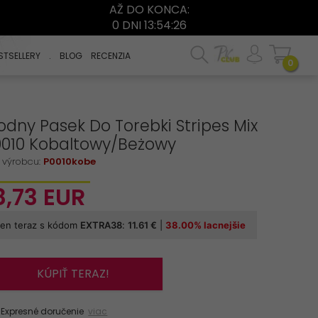
AŽ DO KONCA:
0 DNI 13:54:25
STSELLERY
.
BLOG
RECENZIA
0
dny Pasek Do Torebki Stripes Mix
0010 Kobaltowy/Beżowy
 výrobcu:
P0010kobe
8,
73
EUR
KÚPIŤ TERAZ!
xpresné doručenie
viac