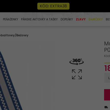
KÓD: EXTRA38
PEŇAŽENKY
PÁNSKE AKTOVKY A TAŠKY
DOPLŇKY
ZĽAVY
DARČEKY
BE
Kobaltowy/Beżowy
Mo
P
Kód
1
E