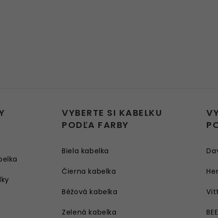
Y
VYBERTE SI KABELKU
V
PODĽA FARBY
P
Biela kabelka
Da
belka
Čierna kabelka
Her
lky
Béžová kabelka
Vit
Zelená kabelka
BE