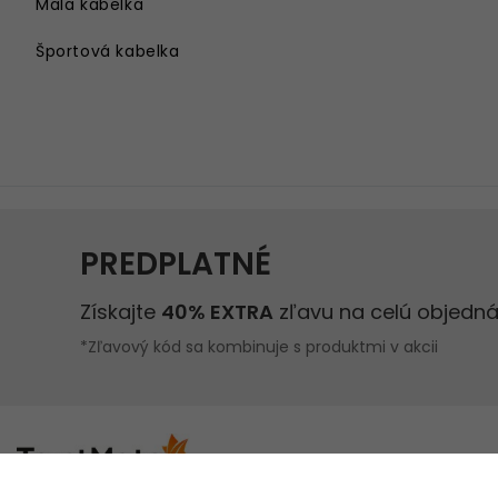
Mala kabelka
Športová kabelka
Kabelka cez rameno
Velka kabelka
Kabelka na rameno
Damsky batoh
Kabelka s retiazkou