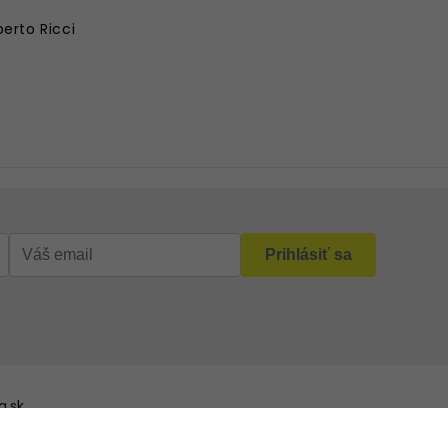
erto Ricci
.sk