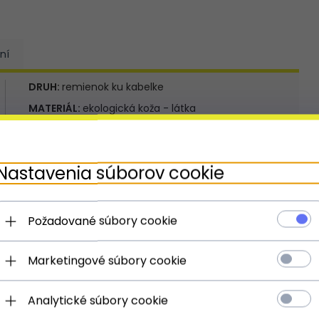
ní
DRUH:
remienok ku kabelke
MATERIÁL:
ekologická koža - látka
KOLOR:
zelená
FARBA KOVANIA:
zlatá
Nastavenia súborov cookie
NASTAVITEĽNÁ DĹŽKA**:
da
** Nastavenie sa týka pásku alebo rukoväte alebo
popruhov
Požadované súbory cookie
Marketingové súbory cookie
Analytické súbory cookie