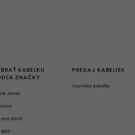
YBRAŤ KABELKU
PREDAJ KABELIEK
ODĽA ZNAČKY
Vypredaj kabelky
vid Jones
isson
toria Gotti
E BAG