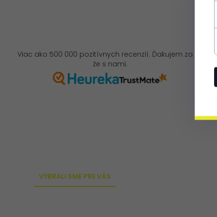
Viac ako 500 000 pozitívnych recenzií. Ďakujem za to,
že s nami.
VYBRALI SME PRE VÁS