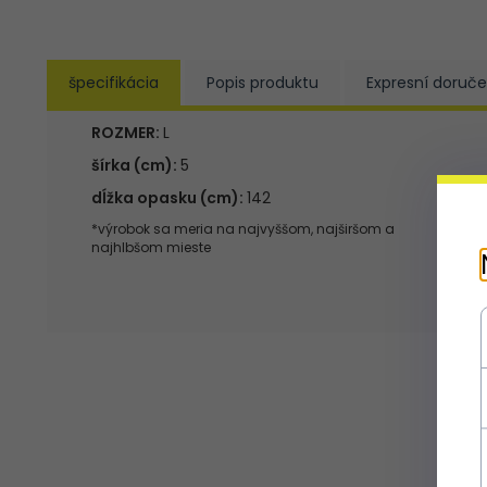
špecifikácia
Popis produktu
Expresní doruče
ROZMER:
L
šírka (cm):
5
dĺžka opasku (cm):
142
*výrobok sa meria na najvyššom, najširšom a
najhlbšom mieste