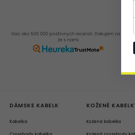
Viac ako 500 000 pozitívnych recenzií. Ďakujem za to,
že s nami.
DÁMSKE KABELK
KOŽENÉ KABELK
Kabelka
Kožená kabelka
Crossbody kabelka
Kožená crossbody ka