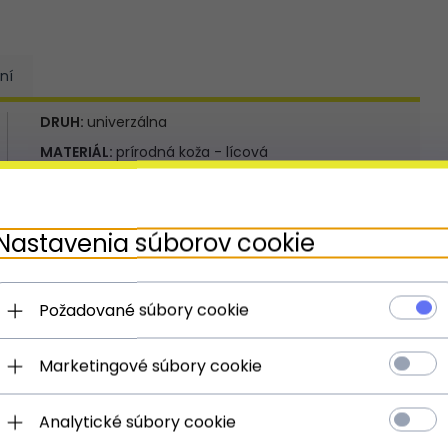
ní
DRUH:
univerzálna
MATERIÁL:
prírodná koža - lícová
KOLOR:
čokoládová
VONKAJŠÍ:
3
Nastavenia súborov cookie
VNÚTORNÉ:
2
HLAVNÉ ZAPÍNANIE:
iné
** Nastavenie sa týka pásku alebo rukoväte alebo
Požadované súbory cookie
popruhov
Marketingové súbory cookie
Analytické súbory cookie