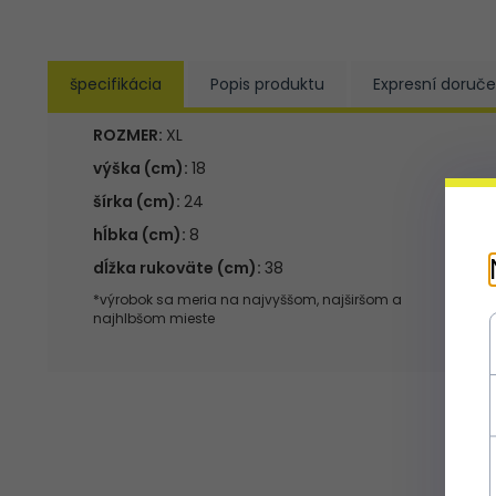
špecifikácia
Popis produktu
Expresní doruče
ROZMER:
XL
výška (cm):
18
šírka (cm):
24
hĺbka (cm):
8
dĺžka rukoväte (cm):
38
*výrobok sa meria na najvyššom, najširšom a
najhlbšom mieste