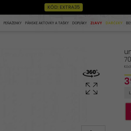
KÓD: EXTRA35
PEŇAŽENKY
PÁNSKE AKTOVKY A TAŠKY
DOPLŇKY
ZĽAVY
DARČEKY
BE
un
7
Kód
3