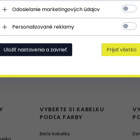
Odosielanie marketingových údajov
Personalizované reklamy
Uložiť nastavenia a zavrieť
Prijať všetko
Y
VYBERTE SI KABELKU
V
PODĽA FARBY
P
Biela kabelka
Da
belka