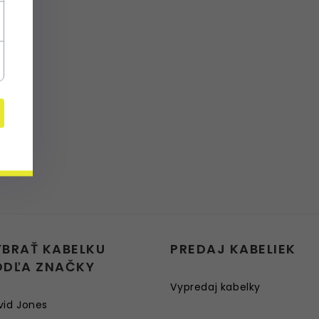
YBRAŤ KABELKU
PREDAJ KABELIEK
ODĽA ZNAČKY
Vypredaj kabelky
vid Jones