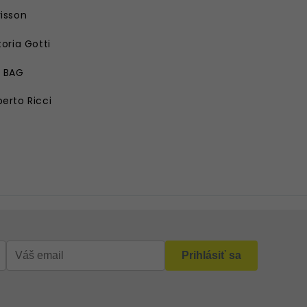
isson
toria Gotti
E BAG
erto Ricci