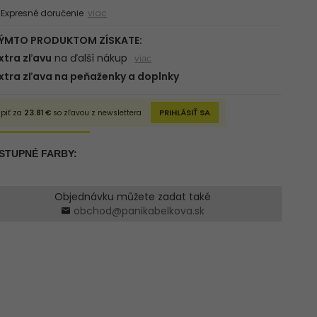
xpresné doručenie
viac
Objednávku můžete zadat také
obchod@panikabelkova.sk