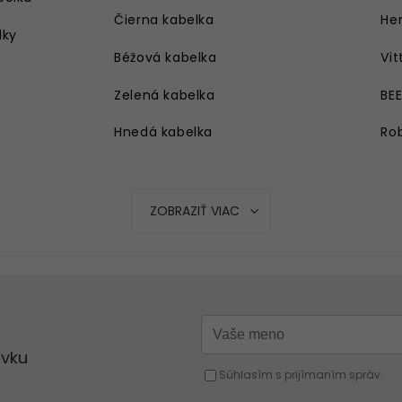
Čierna kabelka
Her
lky
Béžová kabelka
Vit
Zelená kabelka
BE
Hnedá kabelka
Rob
Strieborná kabelka
Ružová kabelka
ZOBRAZIŤ VIAC
Modrá kabelka
Oranžová kabelka
Strieborná kabelka
Červená kabelka
Žltá kabelka