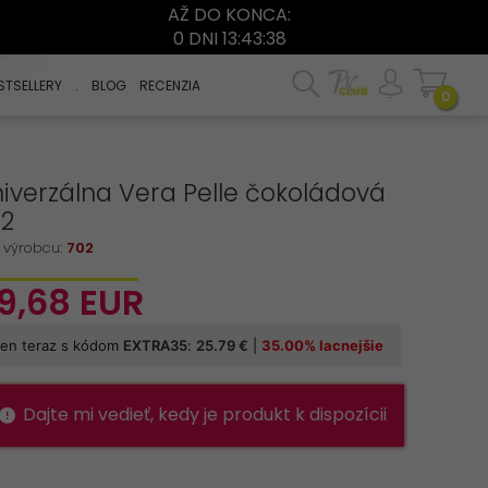
AŽ DO KONCA:
0 DNI 13:43:37
STSELLERY
.
BLOG
RECENZIA
0
iverzálna Vera Pelle čokoládová
02
 výrobcu:
702
9,
68
EUR
Dajte mi vedieť, kedy je produkt k dispozícii