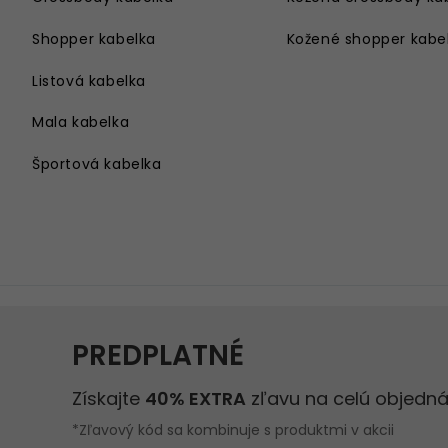
Shopper kabelka
Kožené shopper kabe
Listová kabelka
Mala kabelka
Športová kabelka
Kabelka cez rameno
Velka kabelka
Kabelka na rameno
Damsky batoh
Kabelka s retiazkou