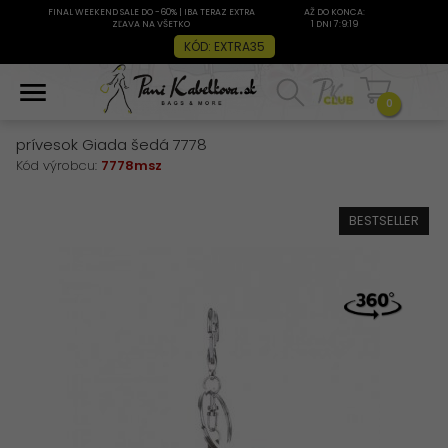
FINAL WEEKEND SALE DO -60% | IBA TERAZ EXTRA
AŽ DO KONCA:
ZĽAVA NA VŠETKO
1 DNI 7:9:18
KÓD: EXTRA35
0
prívesok Giada šedá 7778
Kód výrobcu:
7778msz
BESTSELLER