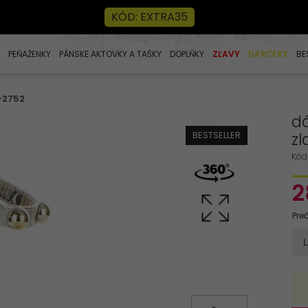
KÓD: EXTRA35
PEŇAŽENKY
PÁNSKE AKTOVKY A TAŠKY
DOPLŇKY
ZĽAVY
DARČEKY
BE
-2752
dá
BESTSELLER
z
Kód
2