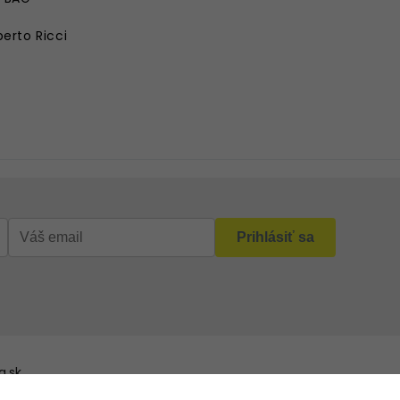
erto Ricci
.sk