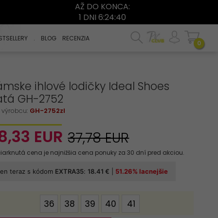
AŽ DO KONCA:
1 DNI 6:24:39
STSELLERY
.
BLOG
RECENZIA
0
mske ihlové lodičky Ideal Shoes
latá GH-2752
 výrobcu:
GH-2752zl
8,
33
EUR
37,78 EUR
options[13]
36
38
39
40
41