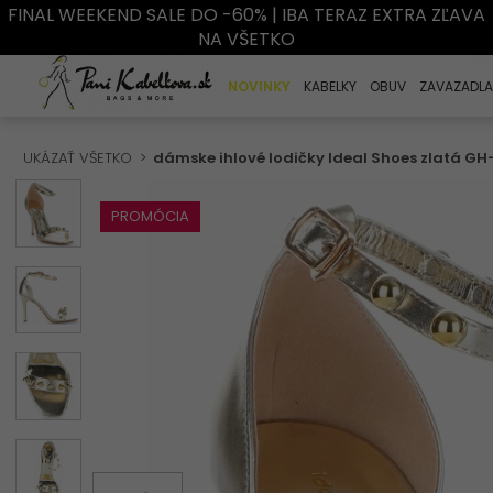
FINAL WEEKEND SALE DO -60% | IBA TERAZ EXTRA ZĽAVA
NA VŠETKO
NOVINKY
KABELKY
OBUV
ZAVAZADLA
UKÁZAŤ VŠETKO
dámske ihlové lodičky Ideal Shoes zlatá GH
PROMÓCIA