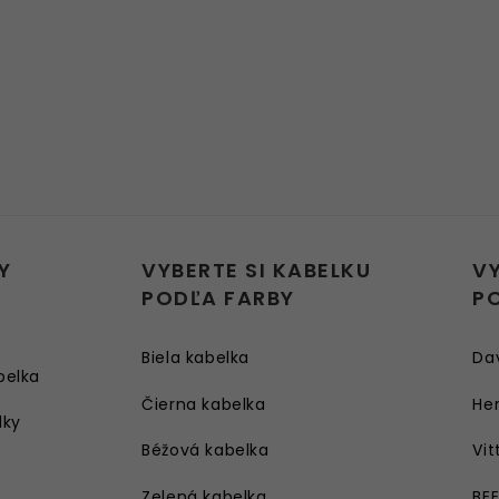
Y
VYBERTE SI KABELKU
V
PODĽA FARBY
P
Biela kabelka
Da
belka
Čierna kabelka
Her
lky
Béžová kabelka
Vit
Zelená kabelka
BE