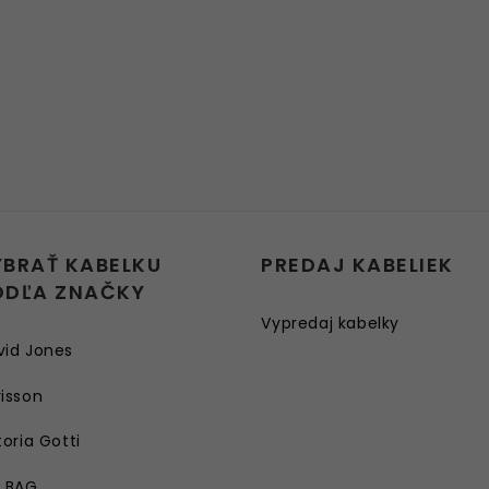
YBRAŤ KABELKU
PREDAJ KABELIEK
ODĽA ZNAČKY
Vypredaj kabelky
vid Jones
isson
toria Gotti
E BAG