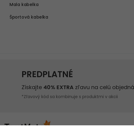
Mala kabelka
Športová kabelka
Kabelka cez rameno
Velka kabelka
Kabelka na rameno
Damsky batoh
Kabelka s retiazkou