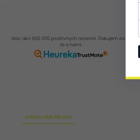
Viac ako 500 000 pozitívnych recenzií. Ďakujem za to,
že s nami.
VYBRALI SME PRE VÁS