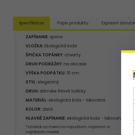
špecifikácia
Popis produktu
Expresní doruče
ZAPÍNANIE:
spona
VLOŽKA:
Ekologická koža
ŠPIČKA TOPÁNKY:
otwarty
DRUH PODRÁŽKY:
na obcasie
VÝŠKA PODPÄTKU:
10 cm
STYL:
elegantný
DRUH:
dámske ihlové lodičky
MATERIÁL:
ekologická koža - lakovaná
KOLOR:
zlatá
HLAVNÉ ZAPÍNANIE:
ekologická koža - lakovaná
*výrobok sa meria na najvyššom, najširšom a
najhlbšom mieste