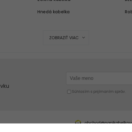
Hnedá kabelka
Rob
Strieborná kabelka
Ružová kabelka
ZOBRAZIŤ VIAC
Modrá kabelka
Oranžová kabelka
Strieborná kabelka
Červená kabelka
Žltá kabelka
Fuchsiová kabelka
obchod@panikabelkova