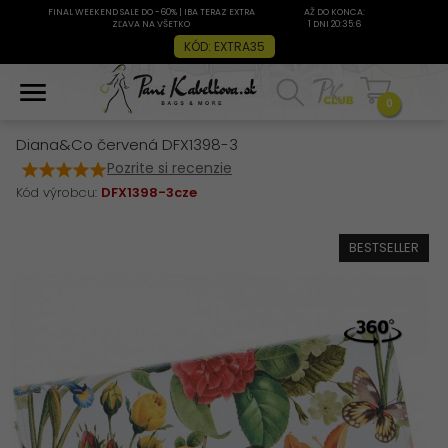
FINAL WEEKEND SALE DO -60% | IBA TERAZ EXTRA
AŽ DO KONCA:
ZĽAVA NA VŠETKO
1 DNI 20:35:6
KÓD: EXTRA35
0
Diana&Co červená DFX1398-3
Pozrite si recenzie
Kód výrobcu:
DFX1398-3cze
BESTSELLER