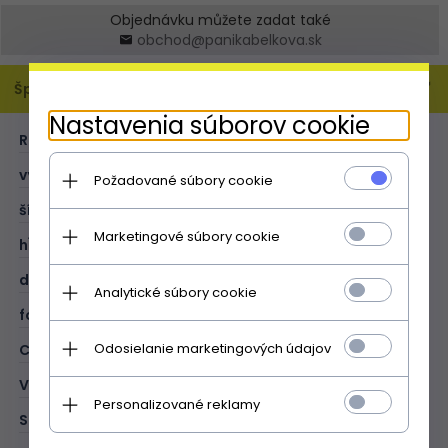
Objednávku můžete zadat také
obchod@panikabelkova.sk
Špecifikácia
Nastavenia súborov cookie
ROZMER:
XL
výška (cm):
37
Požadované súbory cookie
šírka (cm):
37
Marketingové súbory cookie
hĺbka (cm):
2
dĺžka opasku (cm):
128
Analytické súbory cookie
formát A4:
V
Odosielanie marketingových údajov
CIEĽ:
na bežné denné nosenie
VZOR:
jednofarebný
Personalizované reklamy
STYL:
boho