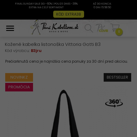
FINAL SUNDAY SALE DO -60% | POUZE DNES -38%
AŽ DO KONCA:
EXTRA NA CELÝ SORTIMENT
0 DNI 15:58:49
KÓD: EXTRA38
0
Kožené kabelka listonoška Vittoria Gotti B3
Kód výrobcu:
B3jru
NOVINKZ
BESTSELLER
PROMÓCIA