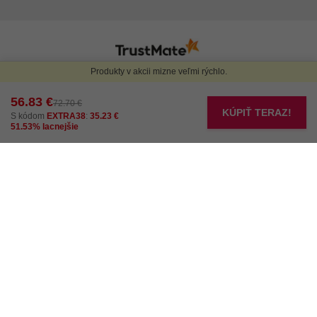
NAJPOPULÁRNEJŠIE KATEGÓRIE
ZNAČKY
INFORMÁCIA
ZÁKAZNÍCKY SERVIS
OBLASŤ KLIENTA
PREČO SME
SPRIEVODCA