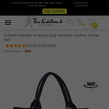
FINAL WEEKEND SALE DO -60% | IBA TERAZ EXTRA
AŽ DO KONCA:
ZĽAVA NA VŠETKO
1 DNI 15:12:34
KÓD: EXTRA35
0
Kožené kabelka shopper bag Genuine Leather čierna
555
Pozrite si recenzie
Kód výrobcu:
555