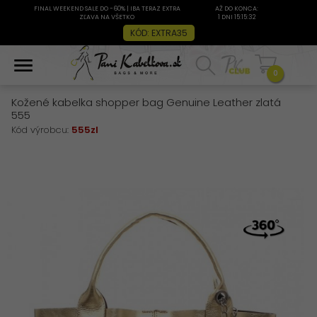
FINAL WEEKEND SALE DO -60% | IBA TERAZ EXTRA
AŽ DO KONCA:
ZĽAVA NA VŠETKO
1 DNI 15:15:31
KÓD: EXTRA35
0
Kožené kabelka shopper bag Genuine Leather zlatá
555
Kód výrobcu:
555zl