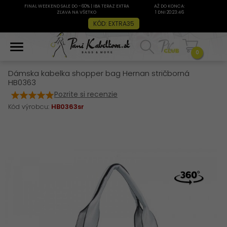
FINAL WEEKEND SALE DO -60% | IBA TERAZ EXTRA
AŽ DO KONCA:
ZĽAVA NA VŠETKO
1 DNI 20:23:45
KÓD: EXTRA35
0
Dámska kabelka shopper bag Hernan stričborná
HB0363
Pozrite si recenzie
Kód výrobcu:
HB0363sr