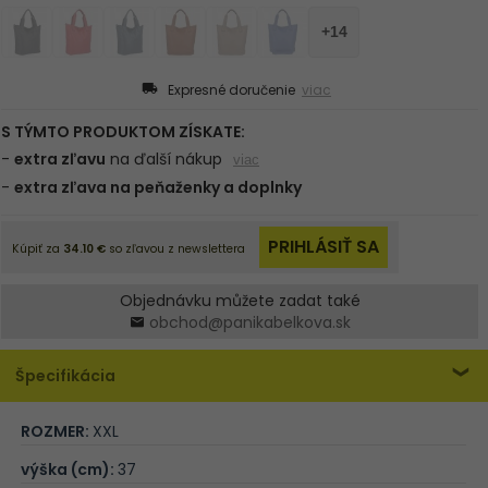
Expresné doručenie
viac
Objednávku můžete zadat také
obchod@panikabelkova.sk
Špecifikácia
ROZMER:
XXL
výška (cm):
37