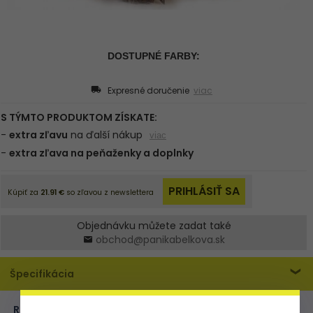
Expresné doručenie
viac
Objednávku můžete zadat také
obchod@panikabelkova.sk
Špecifikácia
ROZMER:
L