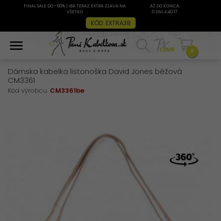
FINAL SALE DO -60% | IBA TERAZ EXTRA ZĽAVA NA
AŽ DO KONCA:
VŠETKO
0 DNI 4:40:17
KÓD: EXTRA38
0
Dámska kabelka listonoška David Jones béžová
CM3361
Kód výrobcu:
CM3361be